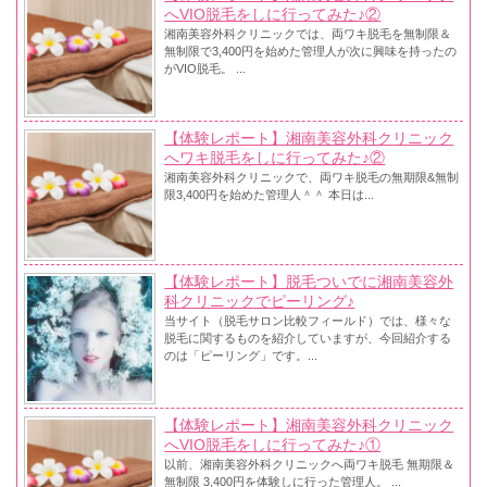
へVIO脱毛をしに行ってみた♪②
湘南美容外科クリニックでは、両ワキ脱毛を無制限＆
無制限で3,400円を始めた管理人が次に興味を持ったの
がVIO脱毛。 ...
【体験レポート】湘南美容外科クリニック
へワキ脱毛をしに行ってみた♪②
湘南美容外科クリニックで、両ワキ脱毛の無期限&無制
限3,400円を始めた管理人＾＾ 本日は...
【体験レポート】脱毛ついでに湘南美容外
科クリニックでピーリング♪
当サイト（脱毛サロン比較フィールド）では、様々な
脱毛に関するものを紹介していますが、今回紹介する
のは「ピーリング」です。...
【体験レポート】湘南美容外科クリニック
へVIO脱毛をしに行ってみた♪①
以前、湘南美容外科クリニックへ両ワキ脱毛 無期限＆
無制限 3,400円を体験しに行った管理人。 ...