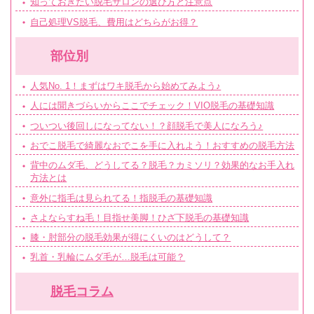
知っておきたい脱毛サロンの選び方と注意点
自己処理VS脱毛、費用はどちらがお得？
部位別
人気No. 1！まずはワキ脱毛から始めてみよう♪
人には聞きづらいからここでチェック！VIO脱毛の基礎知識
ついつい後回しになってない！？顔脱毛で美人になろう♪
おでこ脱毛で綺麗なおでこを手に入れよう！おすすめの脱毛方法
背中のムダ毛、どうしてる？脱毛？カミソリ？効果的なお手入れ
方法とは
意外に指毛は見られてる！指脱毛の基礎知識
さよならすね毛！目指せ美脚！ひざ下脱毛の基礎知識
膝・肘部分の脱毛効果が得にくいのはどうして？
乳首・乳輪にムダ毛が…脱毛は可能？
脱毛コラム