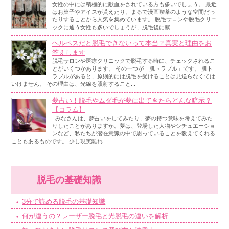
女性の中には積極的に献血をされている方も多いでしょう。 最近
はお菓子やアイスが貰えたり、まるで漫画喫茶のような空間だっ
たりすることから人気を集めています。 脱毛サロンや脱毛クリニ
ックに通う女性も多いでしょうが、脱毛後に献...
ヘルペスだと脱毛できないって本当？真実と理由をお
答えします
脱毛サロンや医療クリニックで脱毛する時に、チェックされるこ
とがいくつかあります。 その一つが「肌トラブル」です。 肌ト
ラブルがあると、原則的には脱毛を受けることは見送らなくては
いけません。 その理由は、光線を照射すること...
夢占い！脱毛やムダ毛が夢に出てきたらどんな暗示？
【コラム】
みなさんは、夢占いをしてみたり、夢の持つ意味を考えてみた
りしたことがありますか。夢は、登場した人物やシチュエーショ
ンなど、私たちが潜在意識の中で思っていることを教えてくれる
こともあるものです。 少し現実離れ...
脱毛の基礎知識
3分で読める脱毛の基礎知識
何が違うの？レーザー脱毛と光脱毛の違いを解析