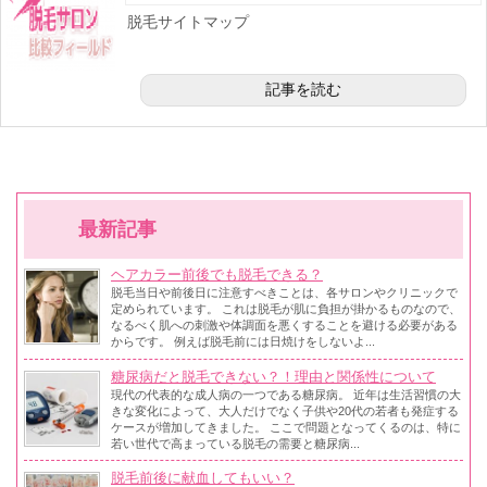
脱毛サイトマップ
記事を読む
最新記事
ヘアカラー前後でも脱毛できる？
脱毛当日や前後日に注意すべきことは、各サロンやクリニックで
定められています。 これは脱毛が肌に負担が掛かるものなので、
なるべく肌への刺激や体調面を悪くすることを避ける必要がある
からです。 例えば脱毛前には日焼けをしないよ...
糖尿病だと脱毛できない？！理由と関係性について
現代の代表的な成人病の一つである糖尿病。 近年は生活習慣の大
きな変化によって、大人だけでなく子供や20代の若者も発症する
ケースが増加してきました。 ここで問題となってくるのは、特に
若い世代で高まっている脱毛の需要と糖尿病...
脱毛前後に献血してもいい？