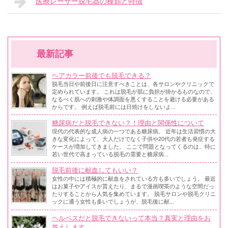
医療レーザー脱毛器の種類と特徴
最新記事
ヘアカラー前後でも脱毛できる？
脱毛当日や前後日に注意すべきことは、各サロンやクリニックで
定められています。 これは脱毛が肌に負担が掛かるものなので、
なるべく肌への刺激や体調面を悪くすることを避ける必要がある
からです。 例えば脱毛前には日焼けをしないよ...
糖尿病だと脱毛できない？！理由と関係性について
現代の代表的な成人病の一つである糖尿病。 近年は生活習慣の大
きな変化によって、大人だけでなく子供や20代の若者も発症する
ケースが増加してきました。 ここで問題となってくるのは、特に
若い世代で高まっている脱毛の需要と糖尿病...
脱毛前後に献血してもいい？
女性の中には積極的に献血をされている方も多いでしょう。 最近
はお菓子やアイスが貰えたり、まるで漫画喫茶のような空間だっ
たりすることから人気を集めています。 脱毛サロンや脱毛クリニ
ックに通う女性も多いでしょうが、脱毛後に献...
ヘルペスだと脱毛できないって本当？真実と理由をお
答えします