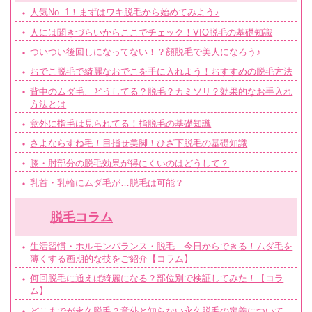
人気No. 1！まずはワキ脱毛から始めてみよう♪
人には聞きづらいからここでチェック！VIO脱毛の基礎知識
ついつい後回しになってない！？顔脱毛で美人になろう♪
おでこ脱毛で綺麗なおでこを手に入れよう！おすすめの脱毛方法
背中のムダ毛、どうしてる？脱毛？カミソリ？効果的なお手入れ
方法とは
意外に指毛は見られてる！指脱毛の基礎知識
さよならすね毛！目指せ美脚！ひざ下脱毛の基礎知識
膝・肘部分の脱毛効果が得にくいのはどうして？
乳首・乳輪にムダ毛が…脱毛は可能？
脱毛コラム
生活習慣・ホルモンバランス・脱毛…今日からできる！ムダ毛を
薄くする画期的な技をご紹介【コラム】
何回脱毛に通えば綺麗になる？部位別で検証してみた！【コラ
ム】
どこまでが永久脱毛？意外と知らない永久脱毛の定義について