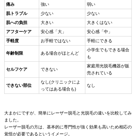
痛み
強い
弱い
肌トラブル
少ない
少ない
肌への負担
大きい
大きくはない
アフターケア
安心感「大」
安心感「中」
手軽度
お手軽ではない
手軽にできる
小学生でもできる場合
年齢制限
ある場合がほとんど
も
家庭用光脱毛機器が販
セルフケア
できない
売されている
なし(クリニックによ
できない部位
なし
ってはある場合も)
大まかにですが、簡単にレーザー脱毛と光脱毛の違いを比較してみ
ました。
レーザー脱毛の方は、基本的に専門性が強く効果も高いため相応の
覚悟が必要であるというイメージ。