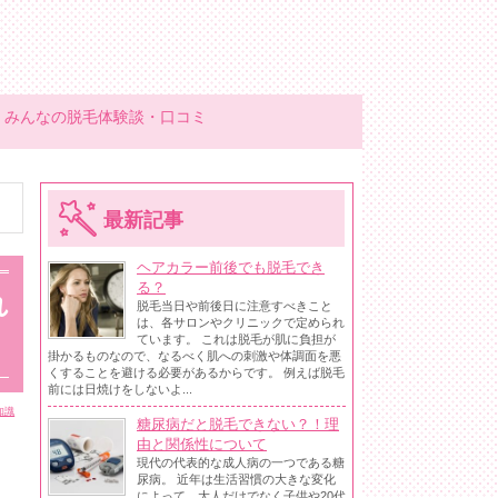
みんなの脱毛体験談・口コミ
最新記事
ヘアカラー前後でも脱毛でき
る？
れ
脱毛当日や前後日に注意すべきこと
は、各サロンやクリニックで定められ
ています。 これは脱毛が肌に負担が
掛かるものなので、なるべく肌への刺激や体調面を悪
くすることを避ける必要があるからです。 例えば脱毛
前には日焼けをしないよ...
知識
糖尿病だと脱毛できない？！理
由と関係性について
現代の代表的な成人病の一つである糖
尿病。 近年は生活習慣の大きな変化
によって、大人だけでなく子供や20代