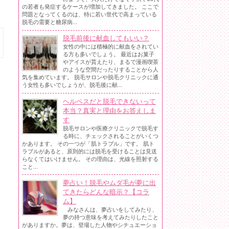
の若者も発症するケースが増加してきました。 ここで
問題となってくるのは、特に若い世代で高まっている
脱毛の需要と糖尿病...
脱毛前後に献血してもいい？
女性の中には積極的に献血をされてい
る方も多いでしょう。 最近はお菓子
やアイスが貰えたり、まるで漫画喫茶
のような空間だったりすることから人
気を集めています。 脱毛サロンや脱毛クリニックに通
う女性も多いでしょうが、脱毛後に献...
ヘルペスだと脱毛できないって
本当？真実と理由をお答えしま
す
脱毛サロンや医療クリニックで脱毛す
る時に、チェックされることがいくつ
かあります。 その一つが「肌トラブル」です。 肌ト
ラブルがあると、原則的には脱毛を受けることは見送
らなくてはいけません。 その理由は、光線を照射する
こと...
夢占い！脱毛やムダ毛が夢に出
てきたらどんな暗示？【コラ
ム】
みなさんは、夢占いをしてみたり、
夢の持つ意味を考えてみたりしたこと
がありますか。夢は、登場した人物やシチュエーショ