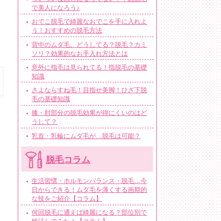
で美人になろう♪
おでこ脱毛で綺麗なおでこを手に入れよ
う！おすすめの脱毛方法
背中のムダ毛、どうしてる？脱毛？カミ
ソリ？効果的なお手入れ方法とは
意外に指毛は見られてる！指脱毛の基礎
知識
さよならすね毛！目指せ美脚！ひざ下脱
毛の基礎知識
膝・肘部分の脱毛効果が得にくいのはど
うして？
乳首・乳輪にムダ毛が…脱毛は可能？
脱毛コラム
生活習慣・ホルモンバランス・脱毛…今
日からできる！ムダ毛を薄くする画期的
な技をご紹介【コラム】
何回脱毛に通えば綺麗になる？部位別で