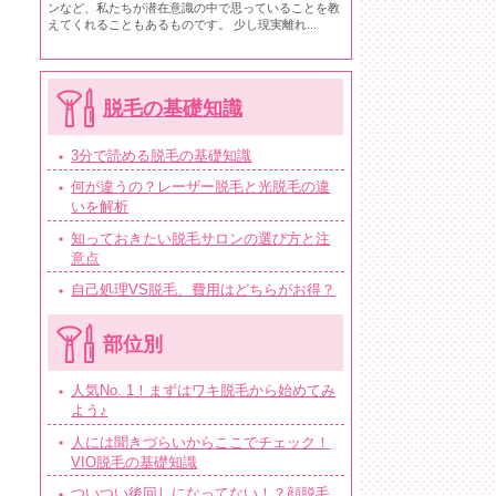
ンなど、私たちが潜在意識の中で思っていることを教
えてくれることもあるものです。 少し現実離れ...
脱毛の基礎知識
3分で読める脱毛の基礎知識
何が違うの？レーザー脱毛と光脱毛の違
いを解析
知っておきたい脱毛サロンの選び方と注
意点
自己処理VS脱毛、費用はどちらがお得？
部位別
人気No. 1！まずはワキ脱毛から始めてみ
よう♪
人には聞きづらいからここでチェック！
VIO脱毛の基礎知識
ついつい後回しになってない！？顔脱毛