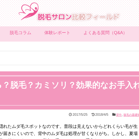
脱毛コラム
体験レポート
よくある質問（Q&A）
る？脱毛？カミソリ？効果的なお手入
2017/5/25
2018/4/5
,
背中
脱毛の基礎
隠れたムダ毛スポットなのです。普段は見えないからどれくらい毛が生
が届きにくいので、背中のムダ毛は処理が甘くなりがち。しかし、夏場