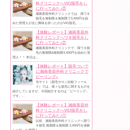
科クリニックへVIO脱毛をし
に行ってみた♪②
湘南美容外科クリニックでは、両ワキ
脱毛を無制限＆無制限で3,400円を始
めた管理人が次に興味を持ったのがVIO脱毛。 ...
【体験レポート】湘南美容外
科クリニックへワキ脱毛をし
に行ってみた♪②
湘南美容外科クリニックで、両ワキ脱
毛の無期限&無制限3,400円を始めた管
理人＾＾ 本日は...
【体験レポート】脱毛ついで
に湘南美容外科クリニックで
ピーリング♪
当サイト（脱毛サロン比較フィール
ド）では、様々な脱毛に関するものを
紹介していますが、今回紹介するのは「ピーリング」
です。...
【体験レポート】湘南美容外
科クリニックへVIO脱毛をし
に行ってみた♪①
以前、湘南美容外科クリニックへ両ワ
キ脱毛 無期限＆無制限 3,400円を体験