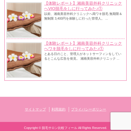
【体験レポート】湘南美容外科クリニック
へVIO脱毛をしに行ってみた♪①
以前、湘南美容外科クリニックへ両ワキ脱毛 無期限＆
無制限 3,400円を体験しに行った管理人。 ...
【体験レポート】湘南美容外科クリニック
へワキ脱毛をしに行ってみた♪①
とある日のこと、管理人がネットサーフィンをしてい
るとこんな広告を発見。 湘南美容外科クリニック ...
サイトマップ
利用規約
プライバシーポリシー
Copyright ©
脱毛サロン比較フィール
All Rights Reserved.