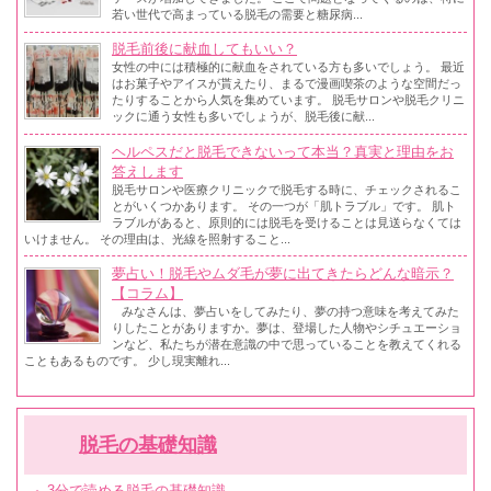
若い世代で高まっている脱毛の需要と糖尿病...
脱毛前後に献血してもいい？
女性の中には積極的に献血をされている方も多いでしょう。 最近
はお菓子やアイスが貰えたり、まるで漫画喫茶のような空間だっ
たりすることから人気を集めています。 脱毛サロンや脱毛クリニ
ックに通う女性も多いでしょうが、脱毛後に献...
ヘルペスだと脱毛できないって本当？真実と理由をお
答えします
脱毛サロンや医療クリニックで脱毛する時に、チェックされるこ
とがいくつかあります。 その一つが「肌トラブル」です。 肌ト
ラブルがあると、原則的には脱毛を受けることは見送らなくては
いけません。 その理由は、光線を照射すること...
夢占い！脱毛やムダ毛が夢に出てきたらどんな暗示？
【コラム】
みなさんは、夢占いをしてみたり、夢の持つ意味を考えてみた
りしたことがありますか。夢は、登場した人物やシチュエーショ
ンなど、私たちが潜在意識の中で思っていることを教えてくれる
こともあるものです。 少し現実離れ...
脱毛の基礎知識
3分で読める脱毛の基礎知識