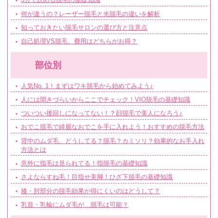
何が違うの？レーザー脱毛と光脱毛の違いを解析
知っておきたい脱毛サロンの選び方と注意点
自己処理VS脱毛、費用はどちらがお得？
部位別
人気No. 1！まずはワキ脱毛から始めてみよう♪
人には聞きづらいからここでチェック！VIO脱毛の基礎知識
ついつい後回しになってない！？顔脱毛で美人になろう♪
おでこ脱毛で綺麗なおでこを手に入れよう！おすすめの脱毛方法
背中のムダ毛、どうしてる？脱毛？カミソリ？効果的なお手入れ
方法とは
意外に指毛は見られてる！指脱毛の基礎知識
さよならすね毛！目指せ美脚！ひざ下脱毛の基礎知識
膝・肘部分の脱毛効果が得にくいのはどうして？
乳首・乳輪にムダ毛が…脱毛は可能？