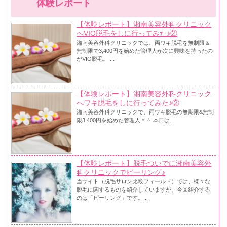
体験レポート
【体験レポート】湘南美容外科クリニック
へVIO脱毛をしに行ってみた♪②
湘南美容外科クリニックでは、両ワキ脱毛を無制限＆
無制限で3,400円を始めた管理人が次に興味を持ったの
がVIO脱毛。 ...
【体験レポート】湘南美容外科クリニック
へワキ脱毛をしに行ってみた♪②
湘南美容外科クリニックで、両ワキ脱毛の無期限&無制
限3,400円を始めた管理人＾＾ 本日は...
【体験レポート】脱毛ついでに湘南美容外
科クリニックでピーリング♪
当サイト（脱毛サロン比較フィールド）では、様々な
脱毛に関するものを紹介していますが、今回紹介する
のは「ピーリング」です。...