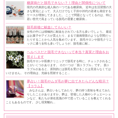
糖尿病だと脱毛できない？！理由と関係性について
現代の代表的な成人病の一つである糖尿病。 近年は生活習慣の大
きな変化によって、大人だけでなく子供や20代の若者も発症する
ケースが増加してきました。 ここで問題となってくるのは、特に
若い世代で高まっている脱毛の需要と糖尿病...
脱毛前後に献血してもいい？
女性の中には積極的に献血をされている方も多いでしょう。 最近
はお菓子やアイスが貰えたり、まるで漫画喫茶のような空間だっ
たりすることから人気を集めています。 脱毛サロンや脱毛クリニ
ックに通う女性も多いでしょうが、脱毛後に献...
ヘルペスだと脱毛できないって本当？真実と理由をお
答えします
脱毛サロンや医療クリニックで脱毛する時に、チェックされるこ
とがいくつかあります。 その一つが「肌トラブル」です。 肌ト
ラブルがあると、原則的には脱毛を受けることは見送らなくては
いけません。 その理由は、光線を照射すること...
夢占い！脱毛やムダ毛が夢に出てきたらどんな暗示？
【コラム】
みなさんは、夢占いをしてみたり、夢の持つ意味を考えてみた
りしたことがありますか。夢は、登場した人物やシチュエーショ
ンなど、私たちが潜在意識の中で思っていることを教えてくれる
こともあるものです。 少し現実離れ...