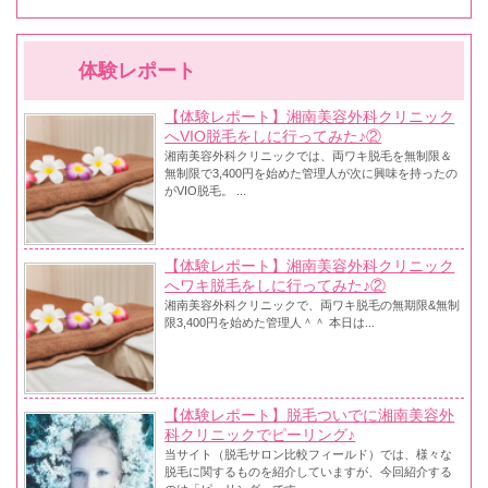
体験レポート
【体験レポート】湘南美容外科クリニック
へVIO脱毛をしに行ってみた♪②
湘南美容外科クリニックでは、両ワキ脱毛を無制限＆
無制限で3,400円を始めた管理人が次に興味を持ったの
がVIO脱毛。 ...
【体験レポート】湘南美容外科クリニック
へワキ脱毛をしに行ってみた♪②
湘南美容外科クリニックで、両ワキ脱毛の無期限&無制
限3,400円を始めた管理人＾＾ 本日は...
【体験レポート】脱毛ついでに湘南美容外
科クリニックでピーリング♪
当サイト（脱毛サロン比較フィールド）では、様々な
脱毛に関するものを紹介していますが、今回紹介する