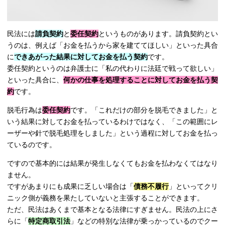
民法には
請負契約
と
委任契約
というものがあります。請負契約とい
うのは、例えば「お金を払うから家を建ててほしい」といった具合
に
できあがった結果に対してお金を払う契約
です。
委任契約というのは弁護士に「私の代わりに法廷で戦って欲しい」
といった具合に、
何かの仕事を処理することに対してお金を払う契
約
です。
脱毛行為は
委任契約
です。「これだけの部分を脱毛できました」と
いう結果に対してお金を払っているわけではなく、「この範囲にレ
ーザーや針で脱毛処理をしました」という過程に対してお金を払っ
ているのです。
ですので基本的には結果が発生しなくてもお金を払わなくてはなり
ません。
ですがあまりにも成果に乏しい場合は「
債務不履行
」といってクリ
ニック側が義務を果たしていないと主張することができます。
ただ、民法はあくまで基本となる法律にすぎません。民法の上にさ
らに「
特定商取引法
」などの特別な法律が乗っかっているのでクー