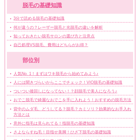
脱毛の基礎知識
3分で読める脱毛の基礎知識
何が違うの？レーザー脱毛と光脱毛の違いを解析
知っておきたい脱毛サロンの選び方と注意点
自己処理VS脱毛、費用はどちらがお得？
部位別
人気No. 1！まずはワキ脱毛から始めてみよう♪
人には聞きづらいからここでチェック！VIO脱毛の基礎知識
ついつい後回しになってない！？顔脱毛で美人になろう♪
おでこ脱毛で綺麗なおでこを手に入れよう！おすすめの脱毛方法
背中のムダ毛、どうしてる？脱毛？カミソリ？効果的なお手入れ
方法とは
意外に指毛は見られてる！指脱毛の基礎知識
さよならすね毛！目指せ美脚！ひざ下脱毛の基礎知識