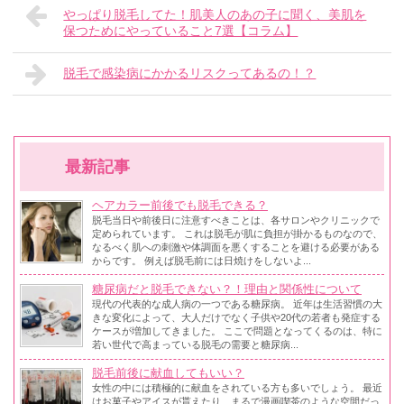
やっぱり脱毛してた！肌美人のあの子に聞く、美肌を
保つためにやっていること7選【コラム】
脱毛で感染病にかかるリスクってあるの！？
最新記事
ヘアカラー前後でも脱毛できる？
脱毛当日や前後日に注意すべきことは、各サロンやクリニックで
定められています。 これは脱毛が肌に負担が掛かるものなので、
なるべく肌への刺激や体調面を悪くすることを避ける必要がある
からです。 例えば脱毛前には日焼けをしないよ...
糖尿病だと脱毛できない？！理由と関係性について
現代の代表的な成人病の一つである糖尿病。 近年は生活習慣の大
きな変化によって、大人だけでなく子供や20代の若者も発症する
ケースが増加してきました。 ここで問題となってくるのは、特に
若い世代で高まっている脱毛の需要と糖尿病...
脱毛前後に献血してもいい？
女性の中には積極的に献血をされている方も多いでしょう。 最近
はお菓子やアイスが貰えたり、まるで漫画喫茶のような空間だっ