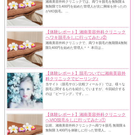
湘南美容外科クリニックでは、両ワキ脱毛を無制限＆
無制限で3,400円を始めた管理人が次に興味を持ったの
がVIO脱毛。 ...
【体験レポート】湘南美容外科クリニック
へワキ脱毛をしに行ってみた♪②
湘南美容外科クリニックで、両ワキ脱毛の無期限&無制
限3,400円を始めた管理人＾＾ 本日は...
【体験レポート】脱毛ついでに湘南美容外
科クリニックでピーリング♪
当サイト（脱毛サロン比較フィールド）では、様々な
脱毛に関するものを紹介していますが、今回紹介する
のは「ピーリング」です。...
【体験レポート】湘南美容外科クリニック
へVIO脱毛をしに行ってみた♪①
以前、湘南美容外科クリニックへ両ワキ脱毛 無期限＆
無制限 3,400円を体験しに行った管理人。 ...