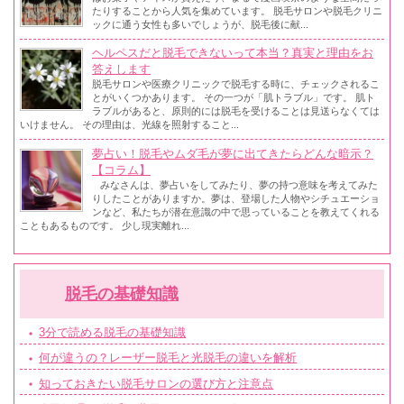
たりすることから人気を集めています。 脱毛サロンや脱毛クリニ
ックに通う女性も多いでしょうが、脱毛後に献...
ヘルペスだと脱毛できないって本当？真実と理由をお
答えします
脱毛サロンや医療クリニックで脱毛する時に、チェックされるこ
とがいくつかあります。 その一つが「肌トラブル」です。 肌ト
ラブルがあると、原則的には脱毛を受けることは見送らなくては
いけません。 その理由は、光線を照射すること...
夢占い！脱毛やムダ毛が夢に出てきたらどんな暗示？
【コラム】
みなさんは、夢占いをしてみたり、夢の持つ意味を考えてみた
りしたことがありますか。夢は、登場した人物やシチュエーショ
ンなど、私たちが潜在意識の中で思っていることを教えてくれる
こともあるものです。 少し現実離れ...
脱毛の基礎知識
3分で読める脱毛の基礎知識
何が違うの？レーザー脱毛と光脱毛の違いを解析
知っておきたい脱毛サロンの選び方と注意点