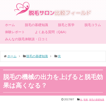
ホーム
脱毛の基礎知識
脱毛と医学
脱毛コラム
体験レポート
よくある質問（Q&A）
みんなの脱毛体験談・口コミ
ホーム
脱毛の基礎知識
光
脱毛の機械の出力を上げると脱毛効
果は高くなる？
2017/8/7
,
,
光
医療
脱毛の基礎知識