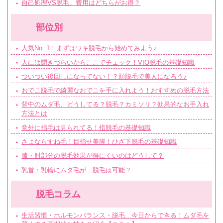
自己処理VS脱毛、費用はどちらがお得？
部位別
人気No. 1！まずはワキ脱毛から始めてみよう♪
人には聞きづらいからここでチェック！VIO脱毛の基礎知識
ついつい後回しになってない！？顔脱毛で美人になろう♪
おでこ脱毛で綺麗なおでこを手に入れよう！おすすめの脱毛方法
背中のムダ毛、どうしてる？脱毛？カミソリ？効果的なお手入れ
方法とは
意外に指毛は見られてる！指脱毛の基礎知識
さよならすね毛！目指せ美脚！ひざ下脱毛の基礎知識
膝・肘部分の脱毛効果が得にくいのはどうして？
乳首・乳輪にムダ毛が…脱毛は可能？
脱毛コラム
生活習慣・ホルモンバランス・脱毛…今日からできる！ムダ毛を