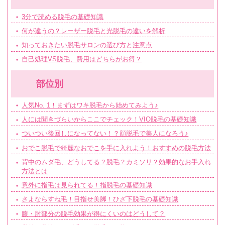
3分で読める脱毛の基礎知識
何が違うの？レーザー脱毛と光脱毛の違いを解析
知っておきたい脱毛サロンの選び方と注意点
自己処理VS脱毛、費用はどちらがお得？
部位別
人気No. 1！まずはワキ脱毛から始めてみよう♪
人には聞きづらいからここでチェック！VIO脱毛の基礎知識
ついつい後回しになってない！？顔脱毛で美人になろう♪
おでこ脱毛で綺麗なおでこを手に入れよう！おすすめの脱毛方法
背中のムダ毛、どうしてる？脱毛？カミソリ？効果的なお手入れ
方法とは
意外に指毛は見られてる！指脱毛の基礎知識
さよならすね毛！目指せ美脚！ひざ下脱毛の基礎知識
膝・肘部分の脱毛効果が得にくいのはどうして？