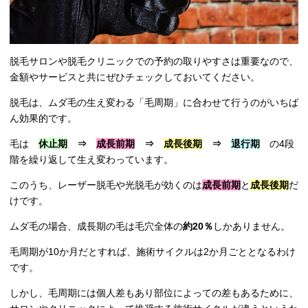
脱毛サロンや脱毛クリニックでの予約の取りやすさは重要なので、
金額やサービスと共にぜひチェックしておいてください。
脱毛は、ムダ毛の生え変わる「毛周期」に合わせて行うのがいちば
ん効果的です。
毛は
休止期
⇒
成長前期
⇒
成長後期
⇒
退行期
の4段
階を繰り返して生え変わっています。
このうち、レーザー脱毛や光脱毛が効くのは
成長前期
と
成長後期
だ
けです。
ムダ毛の場合、成長期の毛は毛穴全体の
約20％
しかありません。
毛周期が10か月だとすれば、施術サイクルは2か月ごととなるわけ
です。
しかし、毛周期には個人差もあり部位によっての差もあるために、