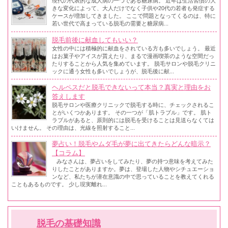
現代の代表的な成人病の一つである糖尿病。 近年は生活習慣の大
きな変化によって、大人だけでなく子供や20代の若者も発症する
ケースが増加してきました。 ここで問題となってくるのは、特に
若い世代で高まっている脱毛の需要と糖尿病...
脱毛前後に献血してもいい？
女性の中には積極的に献血をされている方も多いでしょう。 最近
はお菓子やアイスが貰えたり、まるで漫画喫茶のような空間だっ
たりすることから人気を集めています。 脱毛サロンや脱毛クリニ
ックに通う女性も多いでしょうが、脱毛後に献...
ヘルペスだと脱毛できないって本当？真実と理由をお
答えします
脱毛サロンや医療クリニックで脱毛する時に、チェックされるこ
とがいくつかあります。 その一つが「肌トラブル」です。 肌ト
ラブルがあると、原則的には脱毛を受けることは見送らなくては
いけません。 その理由は、光線を照射すること...
夢占い！脱毛やムダ毛が夢に出てきたらどんな暗示？
【コラム】
みなさんは、夢占いをしてみたり、夢の持つ意味を考えてみた
りしたことがありますか。夢は、登場した人物やシチュエーショ
ンなど、私たちが潜在意識の中で思っていることを教えてくれる
こともあるものです。 少し現実離れ...
脱毛の基礎知識