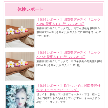
体験レポート
【体験レポート】湘南美容外科クリニック
へVIO脱毛をしに行ってみた♪②
湘南美容外科クリニックでは、両ワキ脱毛を無制限＆
無制限で3,400円を始めた管理人が次に興味を持ったの
がVIO脱毛。 ...
【体験レポート】湘南美容外科クリニック
へワキ脱毛をしに行ってみた♪②
湘南美容外科クリニックで、両ワキ脱毛の無期限&無制
限3,400円を始めた管理人＾＾ 本日は...
【体験レポート】脱毛ついでに湘南美容外
科クリニックでピーリング♪
当サイト（脱毛サロン比較フィールド）では、様々な
脱毛に関するものを紹介していますが、今回紹介する
のは「ピーリング」です。...