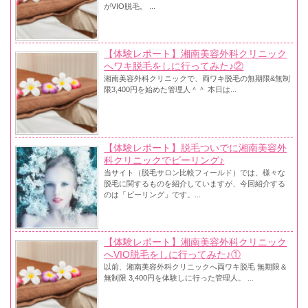
がVIO脱毛。 ...
【体験レポート】湘南美容外科クリニック
へワキ脱毛をしに行ってみた♪②
湘南美容外科クリニックで、両ワキ脱毛の無期限&無制
限3,400円を始めた管理人＾＾ 本日は...
【体験レポート】脱毛ついでに湘南美容外
科クリニックでピーリング♪
当サイト（脱毛サロン比較フィールド）では、様々な
脱毛に関するものを紹介していますが、今回紹介する
のは「ピーリング」です。...
【体験レポート】湘南美容外科クリニック
へVIO脱毛をしに行ってみた♪①
以前、湘南美容外科クリニックへ両ワキ脱毛 無期限＆
無制限 3,400円を体験しに行った管理人。 ...