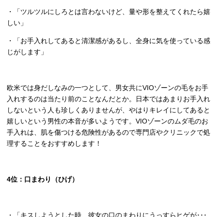
・「ツルツルにしろとは言わないけど、量や形を整えてくれたら嬉
しい」
・「お手入れしてあると清潔感があるし、全身に気を使っている感
じがします」
欧米では身だしなみの一つとして、男女共に
VIO
ゾーンの毛をお手
入れするのは当たり前のことなんだとか。日本ではあまりお手入れ
しないという人も珍しくありませんが、やはりキレイにしてあると
嬉しいという男性の本音が多いようです。
VIO
ゾーンのムダ毛のお
手入れは、肌を傷つける危険性があるので専門店やクリニックで処
理することをおすすめします！
4
位：口まわり（ひげ）
・「キスしようとした時、彼女の口のまわりにうっすらヒゲが･･･