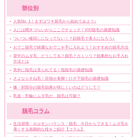
部位別
人気No. 1！まずはワキ脱毛から始めてみよう♪
人には聞きづらいからここでチェック！VIO脱毛の基礎知識
ついつい後回しになってない！？顔脱毛で美人になろう♪
おでこ脱毛で綺麗なおでこを手に入れよう！おすすめの脱毛方法
背中のムダ毛、どうしてる？脱毛？カミソリ？効果的なお手入れ
方法とは
意外に指毛は見られてる！指脱毛の基礎知識
さよならすね毛！目指せ美脚！ひざ下脱毛の基礎知識
膝・肘部分の脱毛効果が得にくいのはどうして？
乳首・乳輪にムダ毛が…脱毛は可能？
脱毛コラム
生活習慣・ホルモンバランス・脱毛…今日からできる！ムダ毛を
薄くする画期的な技をご紹介【コラム】