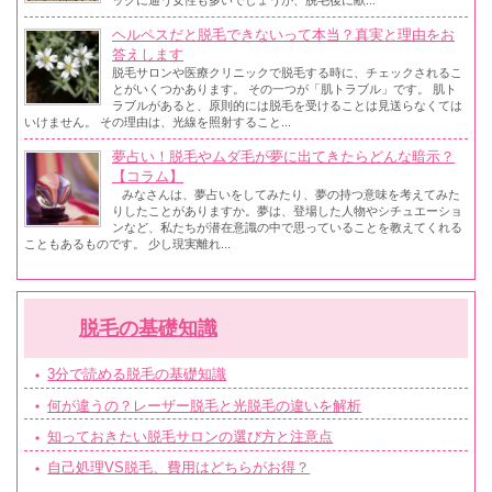
ヘルペスだと脱毛できないって本当？真実と理由をお
答えします
脱毛サロンや医療クリニックで脱毛する時に、チェックされるこ
とがいくつかあります。 その一つが「肌トラブル」です。 肌ト
ラブルがあると、原則的には脱毛を受けることは見送らなくては
いけません。 その理由は、光線を照射すること...
夢占い！脱毛やムダ毛が夢に出てきたらどんな暗示？
【コラム】
みなさんは、夢占いをしてみたり、夢の持つ意味を考えてみた
りしたことがありますか。夢は、登場した人物やシチュエーショ
ンなど、私たちが潜在意識の中で思っていることを教えてくれる
こともあるものです。 少し現実離れ...
脱毛の基礎知識
3分で読める脱毛の基礎知識
何が違うの？レーザー脱毛と光脱毛の違いを解析
知っておきたい脱毛サロンの選び方と注意点
自己処理VS脱毛、費用はどちらがお得？