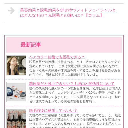
美容効果と脱毛効果を併せ持つフォトフェイシャルと
はどんなもの？光脱毛との違いは？【コラム】
最新記事
ヘアカラー前後でも脱毛できる？
脱毛当日や前後日に注意すべきことは、各サロンやクリニックで
定められています。 これは脱毛が肌に負担が掛かるものなので、
なるべく肌への刺激や体調面を悪くすることを避ける必要がある
からです。 例えば脱毛前には日焼けをしないよ...
糖尿病だと脱毛できない？！理由と関係性について
現代の代表的な成人病の一つである糖尿病。 近年は生活習慣の大
きな変化によって、大人だけでなく子供や20代の若者も発症する
ケースが増加してきました。 ここで問題となってくるのは、特に
若い世代で高まっている脱毛の需要と糖尿病...
脱毛前後に献血してもいい？
女性の中には積極的に献血をされている方も多いでしょう。 最近
はお菓子やアイスが貰えたり、まるで漫画喫茶のような空間だっ
たりすることから人気を集めています。 脱毛サロンや脱毛クリニ
ックに通う女性も多いでしょうが、脱毛後に献...