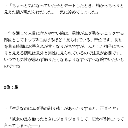
・「ちょっと気になっていた子とデートしたとき、袖からちらりと
見えた腕が毛だらけだった。一気に冷めてしまった」
一年を通して人目に付きやすい腕は、男性がムダ毛をチェックする
部位としてトップ
3
にあげるほど「見られている」部位です。長袖
を着る時期はお手入れが甘くなりがちですが、ふとした拍子にちら
りと見える腕毛は意外と男性に見られているので注意が必要です。
いつでも男性が思わず触りたくなるようなすべすべな腕でいたいも
のですね！
2
位：足
・「生足なのにムダ毛の剃り残しがあったりすると、正直イヤ」
・「彼女の足を触ったときにジョリジョリして、思わず剃れよって
言ってしまった･･･」