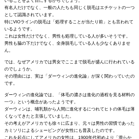
いることをよく目にするからでしょう。
有名人だけでなく、一般の人たちも同じく脱毛はエチケットの一つ
として認識されています。
特にVIOラインの脱毛は「処理することが当たり前」とも言われて
いるようです。
これは女性だけでなく、男性も処理している人が多いそうです。
男性も脇の下だけでなく、全身脱毛している人も少なくありませ
ん。
では、なぜアメリカでは男女でここまで脱毛が盛んに行われている
のでしょうか。
その理由には、実は「ダーウィンの進化論」が深く関わっていたの
です。
ダーウィンの進化論では、「体毛の濃さは進化の過程を見る材料の
一つ」という概念があったようです。
ダーウィンは、哺乳類から人間に進化するにつれてヒトの体毛は薄
くなってきたと主張していました。
その考えがアメリカでも徐々に広まり、元々は男性の習慣であった
カミソリによるシェービングが女性にも普及したのです。
これを起点にしてアメリカの女性は、1900年代初めより「滑らか