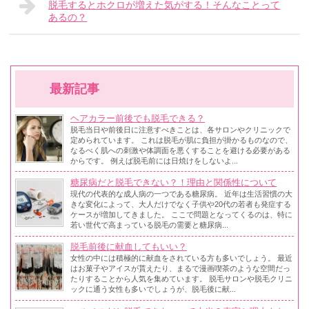
脱毛するとホクロが増えた気がする！そんなことって
あるの？
最新記事
ヘアカラー前後でも脱毛できる？
脱毛当日や前後日に注意すべきことは、各サロンやクリニックで
定められています。 これは脱毛が肌に負担が掛かるものなので、
なるべく肌への刺激や体調面を悪くすることを避ける必要がある
からです。 例えば脱毛前には日焼けをしないよ...
糖尿病だと脱毛できない？！理由と関係性について
現代の代表的な成人病の一つである糖尿病。 近年は生活習慣の大
きな変化によって、大人だけでなく子供や20代の若者も発症する
ケースが増加してきました。 ここで問題となってくるのは、特に
若い世代で高まっている脱毛の需要と糖尿病...
脱毛前後に献血してもいい？
女性の中には積極的に献血をされている方も多いでしょう。 最近
はお菓子やアイスが貰えたり、まるで漫画喫茶のような空間だっ
たりすることから人気を集めています。 脱毛サロンや脱毛クリニ
ックに通う女性も多いでしょうが、脱毛後に献...