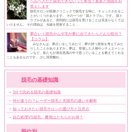
ヘルペスだと脱毛できないって本当？真実と理由をお
答えします
脱毛サロンや医療クリニックで脱毛する時に、チェックされるこ
とがいくつかあります。 その一つが「肌トラブル」です。 肌ト
ラブルがあると、原則的には脱毛を受けることは見送らなくては
いけません。 その理由は、光線を照射すること...
夢占い！脱毛やムダ毛が夢に出てきたらどんな暗示？
【コラム】
みなさんは、夢占いをしてみたり、夢の持つ意味を考えてみた
りしたことがありますか。夢は、登場した人物やシチュエーショ
ンなど、私たちが潜在意識の中で思っていることを教えてくれる
こともあるものです。 少し現実離れ...
脱毛の基礎知識
3分で読める脱毛の基礎知識
何が違うの？レーザー脱毛と光脱毛の違いを解析
知っておきたい脱毛サロンの選び方と注意点
自己処理VS脱毛、費用はどちらがお得？
部位別