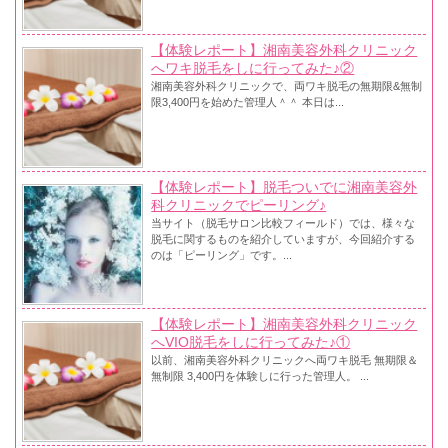
【体験レポート】湘南美容外科クリニック
へワキ脱毛をしに行ってみた♪②
湘南美容外科クリニックで、両ワキ脱毛の無期限&無制
限3,400円を始めた管理人＾＾ 本日は...
【体験レポート】脱毛ついでに湘南美容外
科クリニックでピーリング♪
当サイト（脱毛サロン比較フィールド）では、様々な
脱毛に関するものを紹介していますが、今回紹介する
のは「ピーリング」です。...
【体験レポート】湘南美容外科クリニック
へVIO脱毛をしに行ってみた♪①
以前、湘南美容外科クリニックへ両ワキ脱毛 無期限＆
無制限 3,400円を体験しに行った管理人。 ...