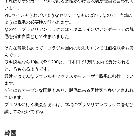
それはリオのカーニバルで踊る女性がつける衣装が理由と言われて
います。
VIOラインもきわどいようなセクシーなものばかりなので、当然の
ように脱毛の必要性が問われます。
なので、ブラジリアンワックスはビキニラインやアンダーヘアの脱
毛を指す言葉として生まれました。
そんな背景もあって、ブラジル国内の脱毛サロンでは価格競争も盛
んです。
ワキ脱毛なら10回でR＄200と、日本円で1万円以内で受けられる
ところもあるようです。
最近ではそんなブラジルもワックスからレーザー脱毛に移行してい
ます。
ゲイにもオープンな国柄もあり、脱毛に来る男性客も多いと言われ
ています。
ブラジルに行く機会があれば、本場のブラジリアンワックスをぜひ
試してみたいですね。
韓国