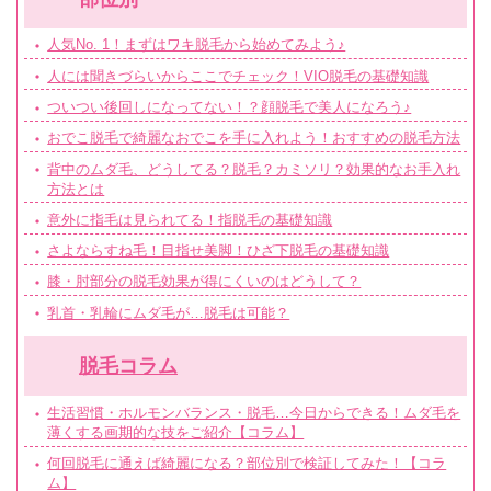
人気No. 1！まずはワキ脱毛から始めてみよう♪
人には聞きづらいからここでチェック！VIO脱毛の基礎知識
ついつい後回しになってない！？顔脱毛で美人になろう♪
おでこ脱毛で綺麗なおでこを手に入れよう！おすすめの脱毛方法
背中のムダ毛、どうしてる？脱毛？カミソリ？効果的なお手入れ
方法とは
意外に指毛は見られてる！指脱毛の基礎知識
さよならすね毛！目指せ美脚！ひざ下脱毛の基礎知識
膝・肘部分の脱毛効果が得にくいのはどうして？
乳首・乳輪にムダ毛が…脱毛は可能？
脱毛コラム
生活習慣・ホルモンバランス・脱毛…今日からできる！ムダ毛を
薄くする画期的な技をご紹介【コラム】
何回脱毛に通えば綺麗になる？部位別で検証してみた！【コラ
ム】