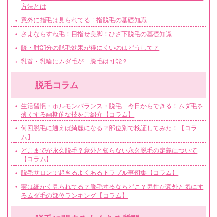
方法とは
意外に指毛は見られてる！指脱毛の基礎知識
さよならすね毛！目指せ美脚！ひざ下脱毛の基礎知識
膝・肘部分の脱毛効果が得にくいのはどうして？
乳首・乳輪にムダ毛が…脱毛は可能？
脱毛コラム
生活習慣・ホルモンバランス・脱毛…今日からできる！ムダ毛を
薄くする画期的な技をご紹介【コラム】
何回脱毛に通えば綺麗になる？部位別で検証してみた！【コラ
ム】
どこまでが永久脱毛？意外と知らない永久脱毛の定義について
【コラム】
脱毛サロンで起きるよくあるトラブル事例集【コラム】
実は細かく見られてる？脱毛するならどこ？男性が意外と気にす
るムダ毛の部位ランキング【コラム】