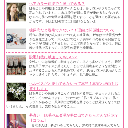
ヘアカラー前後でも脱毛できる？
脱毛当日や前後日に注意すべきことは、各サロンやクリニックで
定められています。 これは脱毛が肌に負担が掛かるものなので、
なるべく肌への刺激や体調面を悪くすることを避ける必要がある
からです。 例えば脱毛前には日焼けをしないよ...
糖尿病だと脱毛できない？！理由と関係性について
現代の代表的な成人病の一つである糖尿病。 近年は生活習慣の大
きな変化によって、大人だけでなく子供や20代の若者も発症する
ケースが増加してきました。 ここで問題となってくるのは、特に
若い世代で高まっている脱毛の需要と糖尿病...
脱毛前後に献血してもいい？
女性の中には積極的に献血をされている方も多いでしょう。 最近
はお菓子やアイスが貰えたり、まるで漫画喫茶のような空間だっ
たりすることから人気を集めています。 脱毛サロンや脱毛クリニ
ックに通う女性も多いでしょうが、脱毛後に献...
ヘルペスだと脱毛できないって本当？真実と理由をお
答えします
脱毛サロンや医療クリニックで脱毛する時に、チェックされるこ
とがいくつかあります。 その一つが「肌トラブル」です。 肌ト
ラブルがあると、原則的には脱毛を受けることは見送らなくては
いけません。 その理由は、光線を照射すること...
夢占い！脱毛やムダ毛が夢に出てきたらどんな暗示？
【コラム】
みなさんは、夢占いをしてみたり、夢の持つ意味を考えてみた