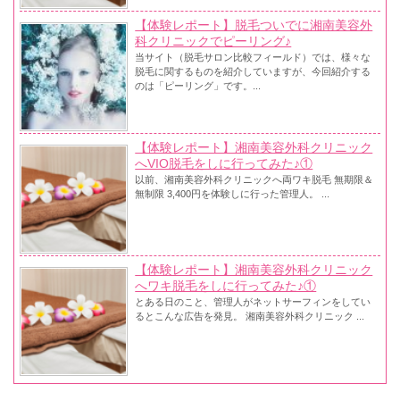
【体験レポート】脱毛ついでに湘南美容外
科クリニックでピーリング♪
当サイト（脱毛サロン比較フィールド）では、様々な
脱毛に関するものを紹介していますが、今回紹介する
のは「ピーリング」です。...
【体験レポート】湘南美容外科クリニック
へVIO脱毛をしに行ってみた♪①
以前、湘南美容外科クリニックへ両ワキ脱毛 無期限＆
無制限 3,400円を体験しに行った管理人。 ...
【体験レポート】湘南美容外科クリニック
へワキ脱毛をしに行ってみた♪①
とある日のこと、管理人がネットサーフィンをしてい
るとこんな広告を発見。 湘南美容外科クリニック ...