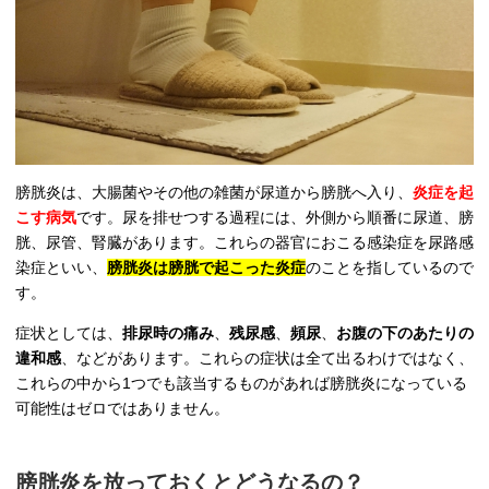
膀胱炎は、大腸菌やその他の雑菌が尿道から膀胱へ入り、
炎症を起
こす病気
です。尿を排せつする過程には、外側から順番に尿道、膀
胱、尿管、腎臓があります。これらの器官におこる感染症を尿路感
染症といい、
膀胱炎は膀胱で起こった炎症
のことを指しているので
す。
症状としては、
排尿時の痛み
、
残尿感
、
頻尿
、
お腹の下のあたりの
違和感
、などがあります。これらの症状は全て出るわけではなく、
これらの中から1つでも該当するものがあれば膀胱炎になっている
可能性はゼロではありません。
膀胱炎を放っておくとどうなるの？