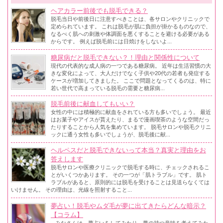
ヘアカラー前後でも脱毛できる？
脱毛当日や前後日に注意すべきことは、各サロンやクリニックで
定められています。 これは脱毛が肌に負担が掛かるものなので、
なるべく肌への刺激や体調面を悪くすることを避ける必要がある
からです。 例えば脱毛前には日焼けをしないよ...
糖尿病だと脱毛できない？！理由と関係性について
現代の代表的な成人病の一つである糖尿病。 近年は生活習慣の大
きな変化によって、大人だけでなく子供や20代の若者も発症する
ケースが増加してきました。 ここで問題となってくるのは、特に
若い世代で高まっている脱毛の需要と糖尿病...
脱毛前後に献血してもいい？
女性の中には積極的に献血をされている方も多いでしょう。 最近
はお菓子やアイスが貰えたり、まるで漫画喫茶のような空間だっ
たりすることから人気を集めています。 脱毛サロンや脱毛クリニ
ックに通う女性も多いでしょうが、脱毛後に献...
ヘルペスだと脱毛できないって本当？真実と理由をお
答えします
脱毛サロンや医療クリニックで脱毛する時に、チェックされるこ
とがいくつかあります。 その一つが「肌トラブル」です。 肌ト
ラブルがあると、原則的には脱毛を受けることは見送らなくては
いけません。 その理由は、光線を照射すること...
夢占い！脱毛やムダ毛が夢に出てきたらどんな暗示？
【コラム】
みなさんは、夢占いをしてみたり、夢の持つ意味を考えてみた