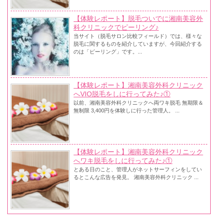
【体験レポート】脱毛ついでに湘南美容外
科クリニックでピーリング♪
当サイト（脱毛サロン比較フィールド）では、様々な
脱毛に関するものを紹介していますが、今回紹介する
のは「ピーリング」です。...
【体験レポート】湘南美容外科クリニック
へVIO脱毛をしに行ってみた♪①
以前、湘南美容外科クリニックへ両ワキ脱毛 無期限＆
無制限 3,400円を体験しに行った管理人。 ...
【体験レポート】湘南美容外科クリニック
へワキ脱毛をしに行ってみた♪①
とある日のこと、管理人がネットサーフィンをしてい
るとこんな広告を発見。 湘南美容外科クリニック ...