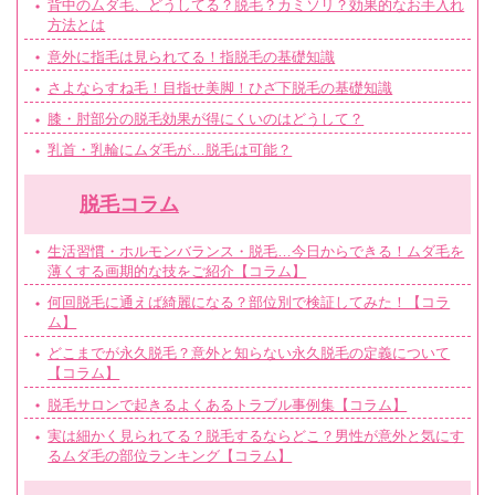
背中のムダ毛、どうしてる？脱毛？カミソリ？効果的なお手入れ
方法とは
意外に指毛は見られてる！指脱毛の基礎知識
さよならすね毛！目指せ美脚！ひざ下脱毛の基礎知識
膝・肘部分の脱毛効果が得にくいのはどうして？
乳首・乳輪にムダ毛が…脱毛は可能？
脱毛コラム
生活習慣・ホルモンバランス・脱毛…今日からできる！ムダ毛を
薄くする画期的な技をご紹介【コラム】
何回脱毛に通えば綺麗になる？部位別で検証してみた！【コラ
ム】
どこまでが永久脱毛？意外と知らない永久脱毛の定義について
【コラム】
脱毛サロンで起きるよくあるトラブル事例集【コラム】
実は細かく見られてる？脱毛するならどこ？男性が意外と気にす
るムダ毛の部位ランキング【コラム】