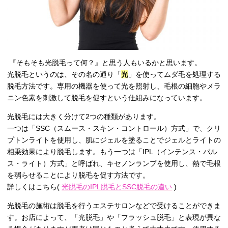
『そもそも光脱毛って何？』と思う人もいるかと思います。
光脱毛というのは、その名の通り「
光
」を使ってムダ毛を処理する
脱毛方法です。専用の機器を使って光を照射し、毛根の細胞やメラ
ニン色素を刺激して脱毛を促すという仕組みになっています。
光脱毛には大きく分けて
2
つの種類があります。
一つは「
SSC
（スムース・スキン・コントロール）方式」で、クリ
プトンライトを使用し、肌にジェルを塗ることでジェルとライトの
相乗効果により脱毛します。もう一つは「
IPL
（インテンス・パル
ス・ライト）方式」と呼ばれ、キセノンランプを使用し、熱で毛根
を弱らせることにより脱毛を促す方法です。
詳しくはこちら(
光脱毛のIPL脱毛とSSC脱毛の違い
)
光脱毛の施術は脱毛を行うエステサロンなどで受けることができま
す。お店によって、「光脱毛」や「フラッシュ脱毛」と表現が異な