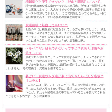
糖尿病だと脱毛できない？！理由と関係性について
現代の代表的な成人病の一つである糖尿病。 近年は生活習慣の大
きな変化によって、大人だけでなく子供や20代の若者も発症する
ケースが増加してきました。 ここで問題となってくるのは、特に
若い世代で高まっている脱毛の需要と糖尿病...
脱毛前後に献血してもいい？
女性の中には積極的に献血をされている方も多いでしょう。 最近
はお菓子やアイスが貰えたり、まるで漫画喫茶のような空間だっ
たりすることから人気を集めています。 脱毛サロンや脱毛クリニ
ックに通う女性も多いでしょうが、脱毛後に献...
ヘルペスだと脱毛できないって本当？真実と理由をお
答えします
脱毛サロンや医療クリニックで脱毛する時に、チェックされるこ
とがいくつかあります。 その一つが「肌トラブル」です。 肌ト
ラブルがあると、原則的には脱毛を受けることは見送らなくては
いけません。 その理由は、光線を照射すること...
夢占い！脱毛やムダ毛が夢に出てきたらどんな暗示？
【コラム】
みなさんは、夢占いをしてみたり、夢の持つ意味を考えてみた
りしたことがありますか。夢は、登場した人物やシチュエーショ
ンなど、私たちが潜在意識の中で思っていることを教えてくれる
こともあるものです。 少し現実離れ...