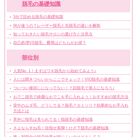
脱毛の基礎知識
3分で読める脱毛の基礎知識
何が違うの？レーザー脱毛と光脱毛の違いを解析
知っておきたい脱毛サロンの選び方と注意点
自己処理VS脱毛、費用はどちらがお得？
部位別
人気No. 1！まずはワキ脱毛から始めてみよう♪
人には聞きづらいからここでチェック！VIO脱毛の基礎知識
ついつい後回しになってない！？顔脱毛で美人になろう♪
おでこ脱毛で綺麗なおでこを手に入れよう！おすすめの脱毛方法
背中のムダ毛、どうしてる？脱毛？カミソリ？効果的なお手入れ
方法とは
意外に指毛は見られてる！指脱毛の基礎知識
さよならすね毛！目指せ美脚！ひざ下脱毛の基礎知識
膝・肘部分の脱毛効果が得にくいのはどうして？