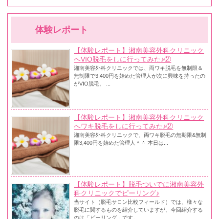
体験レポート
【体験レポート】湘南美容外科クリニック
へVIO脱毛をしに行ってみた♪②
湘南美容外科クリニックでは、両ワキ脱毛を無制限＆
無制限で3,400円を始めた管理人が次に興味を持ったの
がVIO脱毛。 ...
【体験レポート】湘南美容外科クリニック
へワキ脱毛をしに行ってみた♪②
湘南美容外科クリニックで、両ワキ脱毛の無期限&無制
限3,400円を始めた管理人＾＾ 本日は...
【体験レポート】脱毛ついでに湘南美容外
科クリニックでピーリング♪
当サイト（脱毛サロン比較フィールド）では、様々な
脱毛に関するものを紹介していますが、今回紹介する
のは「ピーリング」です。...