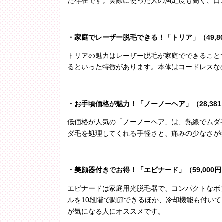
た存在です。実際に使った人の満足度も高く、口
・家庭でレーザー脱毛できる！「トリア」（
49,8
トリアの魅力はレーザー脱毛が家庭でできること
るといった特徴があります。本体はコードレスな
・お手頃価格が魅力！「ノーノーヘア」（
28,381
低価格が人気の「ノーノーヘア」は、熱線でムダ
ダ毛を処理してくれる手軽さと、痛みの少なさが
・美顔器付きでお得！「エピナード」（
59,000
円
エピナードは家庭用光脱毛器で、コンパクトなボ
ルを
10
段階で調節できるほか、冷却機能も付いて
が気になる人にオススメです。