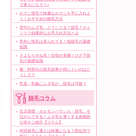
で美人になろう♪
おでこ脱毛で綺麗なおでこを手に入れよ
う！おすすめの脱毛方法
背中のムダ毛、どうしてる？脱毛？カミ
ソリ？効果的なお手入れ方法とは
意外に指毛は見られてる！指脱毛の基礎
知識
さよならすね毛！目指せ美脚！ひざ下脱
毛の基礎知識
膝・肘部分の脱毛効果が得にくいのはど
うして？
乳首・乳輪にムダ毛が…脱毛は可能？
脱毛コラム
生活習慣・ホルモンバランス・脱毛…今
日からできる！ムダ毛を薄くする画期的
な技をご紹介【コラム】
何回脱毛に通えば綺麗になる？部位別で