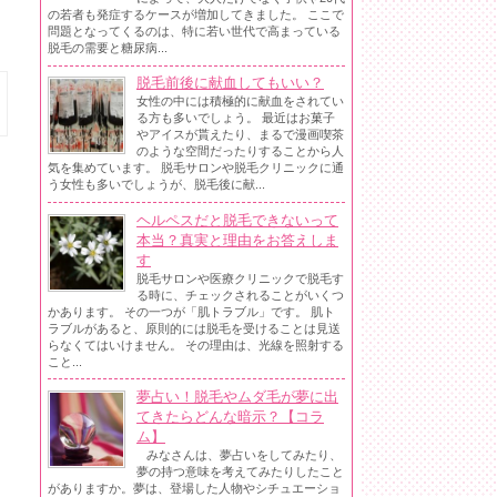
の若者も発症するケースが増加してきました。 ここで
問題となってくるのは、特に若い世代で高まっている
脱毛の需要と糖尿病...
脱毛前後に献血してもいい？
女性の中には積極的に献血をされてい
る方も多いでしょう。 最近はお菓子
やアイスが貰えたり、まるで漫画喫茶
のような空間だったりすることから人
気を集めています。 脱毛サロンや脱毛クリニックに通
う女性も多いでしょうが、脱毛後に献...
ヘルペスだと脱毛できないって
本当？真実と理由をお答えしま
す
脱毛サロンや医療クリニックで脱毛す
る時に、チェックされることがいくつ
かあります。 その一つが「肌トラブル」です。 肌ト
ラブルがあると、原則的には脱毛を受けることは見送
らなくてはいけません。 その理由は、光線を照射する
こと...
夢占い！脱毛やムダ毛が夢に出
てきたらどんな暗示？【コラ
ム】
みなさんは、夢占いをしてみたり、
夢の持つ意味を考えてみたりしたこと
がありますか。夢は、登場した人物やシチュエーショ