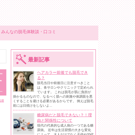
みんなの脱毛体験談・口コミ
最新記事
ヘアカラー前後でも脱毛でき
る？
す
脱毛当日や前後日に注意すべきこと
は、各サロンやクリニックで定められ
ています。 これは脱毛が肌に負担が
掛かるものなので、なるべく肌への刺激や体調面を悪
くすることを避ける必要があるからです。 例えば脱毛
処理
前には日焼けをしないよ...
糖尿病だと脱毛できない？！理
由と関係性について
現代の代表的な成人病の一つである糖
尿病。 近年は生活習慣の大きな変化
によって、大人だけでなく子供や20代