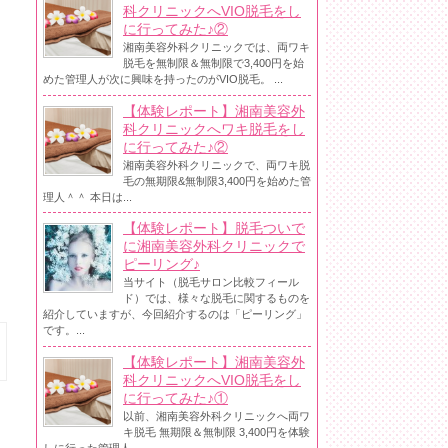
科クリニックへVIO脱毛をし
に行ってみた♪②
湘南美容外科クリニックでは、両ワキ
脱毛を無制限＆無制限で3,400円を始
めた管理人が次に興味を持ったのがVIO脱毛。 ...
【体験レポート】湘南美容外
科クリニックへワキ脱毛をし
に行ってみた♪②
湘南美容外科クリニックで、両ワキ脱
毛の無期限&無制限3,400円を始めた管
理人＾＾ 本日は...
【体験レポート】脱毛ついで
に湘南美容外科クリニックで
ピーリング♪
当サイト（脱毛サロン比較フィール
ド）では、様々な脱毛に関するものを
紹介していますが、今回紹介するのは「ピーリング」
です。...
【体験レポート】湘南美容外
科クリニックへVIO脱毛をし
に行ってみた♪①
以前、湘南美容外科クリニックへ両ワ
キ脱毛 無期限＆無制限 3,400円を体験