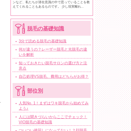
ンなど、私たちが潜在意識の中で思っていることを教
えてくれることもあるものです。 少し現実離れ...
脱毛の基礎知識
3分で読める脱毛の基礎知識
何が違うの？レーザー脱毛と光脱毛の違
いを解析
知っておきたい脱毛サロンの選び方と注
意点
自己処理VS脱毛、費用はどちらがお得？
部位別
人気No. 1！まずはワキ脱毛から始めてみ
ノ
よう♪
人には聞きづらいからここでチェック！
VIO脱毛の基礎知識
ついつい後回しになってない！？顔脱毛