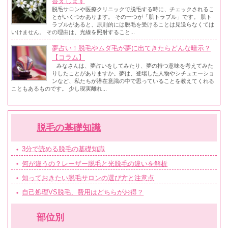
答えします
脱毛サロンや医療クリニックで脱毛する時に、チェックされるこ
とがいくつかあります。 その一つが「肌トラブル」です。 肌ト
ラブルがあると、原則的には脱毛を受けることは見送らなくては
いけません。 その理由は、光線を照射すること...
夢占い！脱毛やムダ毛が夢に出てきたらどんな暗示？
【コラム】
みなさんは、夢占いをしてみたり、夢の持つ意味を考えてみた
りしたことがありますか。夢は、登場した人物やシチュエーショ
ンなど、私たちが潜在意識の中で思っていることを教えてくれる
こともあるものです。 少し現実離れ...
脱毛の基礎知識
3分で読める脱毛の基礎知識
何が違うの？レーザー脱毛と光脱毛の違いを解析
知っておきたい脱毛サロンの選び方と注意点
自己処理VS脱毛、費用はどちらがお得？
部位別