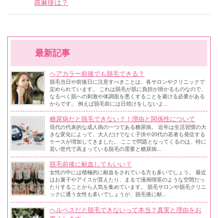
蕁麻疹は？
最新記事
ヘアカラー前後でも脱毛できる？
脱毛当日や前後日に注意すべきことは、各サロンやクリニックで
定められています。 これは脱毛が肌に負担が掛かるものなので、
なるべく肌への刺激や体調面を悪くすることを避ける必要がある
からです。 例えば脱毛前には日焼けをしないよ...
糖尿病だと脱毛できない？！理由と関係性について
現代の代表的な成人病の一つである糖尿病。 近年は生活習慣の大
きな変化によって、大人だけでなく子供や20代の若者も発症する
ケースが増加してきました。 ここで問題となってくるのは、特に
若い世代で高まっている脱毛の需要と糖尿病...
脱毛前後に献血してもいい？
女性の中には積極的に献血をされている方も多いでしょう。 最近
はお菓子やアイスが貰えたり、まるで漫画喫茶のような空間だっ
たりすることから人気を集めています。 脱毛サロンや脱毛クリニ
ックに通う女性も多いでしょうが、脱毛後に献...
ヘルペスだと脱毛できないって本当？真実と理由をお