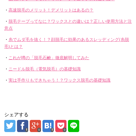
・
高速脱毛のメリット！デメリットはあるの？
・
脱毛テープってなに？ワックスとの違いは？正しい使用方法と注
意点
・
糸でムダ毛を抜く！？顔脱毛に効果のあるスレッディング(糸脱
毛)とは？
・
これが噂の「脱毛石鹸」徹底解明してみた
・
ニードル脱毛（電気脱毛）の基礎知識
・
実は手作りもできちゃう！？ワックス脱毛の基礎知識
シェアする
0
0