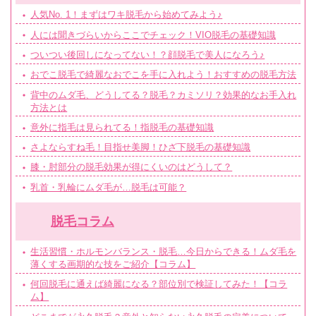
人気No. 1！まずはワキ脱毛から始めてみよう♪
人には聞きづらいからここでチェック！VIO脱毛の基礎知識
ついつい後回しになってない！？顔脱毛で美人になろう♪
おでこ脱毛で綺麗なおでこを手に入れよう！おすすめの脱毛方法
背中のムダ毛、どうしてる？脱毛？カミソリ？効果的なお手入れ
方法とは
意外に指毛は見られてる！指脱毛の基礎知識
さよならすね毛！目指せ美脚！ひざ下脱毛の基礎知識
膝・肘部分の脱毛効果が得にくいのはどうして？
乳首・乳輪にムダ毛が…脱毛は可能？
脱毛コラム
生活習慣・ホルモンバランス・脱毛…今日からできる！ムダ毛を
薄くする画期的な技をご紹介【コラム】
何回脱毛に通えば綺麗になる？部位別で検証してみた！【コラ
ム】