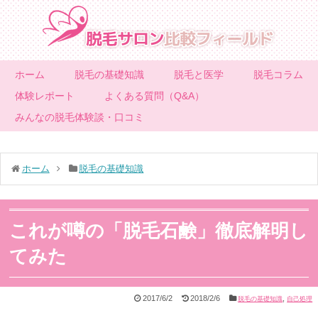
ホーム
脱毛の基礎知識
脱毛と医学
脱毛コラム
体験レポート
よくある質問（Q&A）
みんなの脱毛体験談・口コミ
ホーム
脱毛の基礎知識
これが噂の「脱毛石鹸」徹底解明し
てみた
2017/6/2
2018/2/6
,
脱毛の基礎知識
自己処理