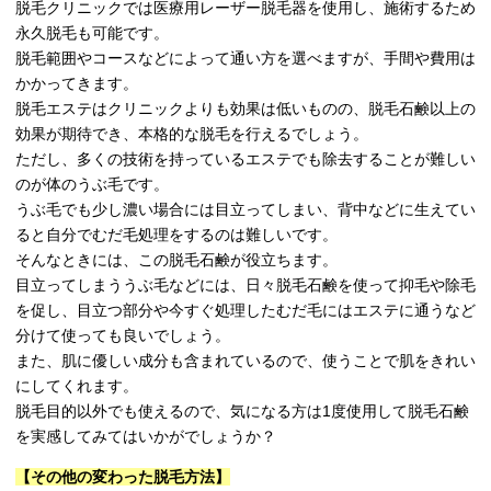
脱毛クリニックでは医療用レーザー脱毛器を使用し、施術するため
永久脱毛も可能です。
脱毛範囲やコースなどによって通い方を選べますが、手間や費用は
かかってきます。
脱毛エステはクリニックよりも効果は低いものの、脱毛石鹸以上の
効果が期待でき、本格的な脱毛を行えるでしょう。
ただし、多くの技術を持っているエステでも除去することが難しい
のが体のうぶ毛です。
うぶ毛でも少し濃い場合には目立ってしまい、背中などに生えてい
ると自分でむだ毛処理をするのは難しいです。
そんなときには、この脱毛石鹸が役立ちます。
目立ってしまううぶ毛などには、日々脱毛石鹸を使って抑毛や除毛
を促し、目立つ部分や今すぐ処理したむだ毛にはエステに通うなど
分けて使っても良いでしょう。
また、肌に優しい成分も含まれているので、使うことで肌をきれい
にしてくれます。
脱毛目的以外でも使えるので、気になる方は1度使用して脱毛石鹸
を実感してみてはいかがでしょうか？
【その他の変わった脱毛方法】