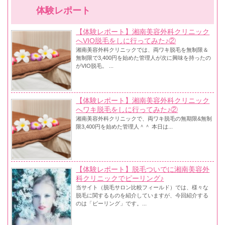
体験レポート
【体験レポート】湘南美容外科クリニック
へVIO脱毛をしに行ってみた♪②
湘南美容外科クリニックでは、両ワキ脱毛を無制限＆
無制限で3,400円を始めた管理人が次に興味を持ったの
がVIO脱毛。 ...
【体験レポート】湘南美容外科クリニック
へワキ脱毛をしに行ってみた♪②
湘南美容外科クリニックで、両ワキ脱毛の無期限&無制
限3,400円を始めた管理人＾＾ 本日は...
【体験レポート】脱毛ついでに湘南美容外
科クリニックでピーリング♪
当サイト（脱毛サロン比較フィールド）では、様々な
脱毛に関するものを紹介していますが、今回紹介する
のは「ピーリング」です。...