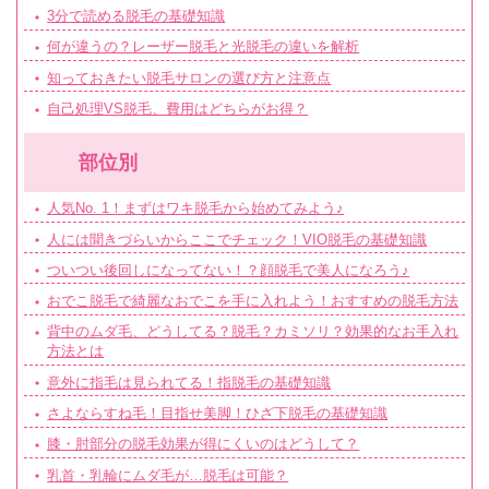
3分で読める脱毛の基礎知識
何が違うの？レーザー脱毛と光脱毛の違いを解析
知っておきたい脱毛サロンの選び方と注意点
自己処理VS脱毛、費用はどちらがお得？
部位別
人気No. 1！まずはワキ脱毛から始めてみよう♪
人には聞きづらいからここでチェック！VIO脱毛の基礎知識
ついつい後回しになってない！？顔脱毛で美人になろう♪
おでこ脱毛で綺麗なおでこを手に入れよう！おすすめの脱毛方法
背中のムダ毛、どうしてる？脱毛？カミソリ？効果的なお手入れ
方法とは
意外に指毛は見られてる！指脱毛の基礎知識
さよならすね毛！目指せ美脚！ひざ下脱毛の基礎知識
膝・肘部分の脱毛効果が得にくいのはどうして？
乳首・乳輪にムダ毛が…脱毛は可能？