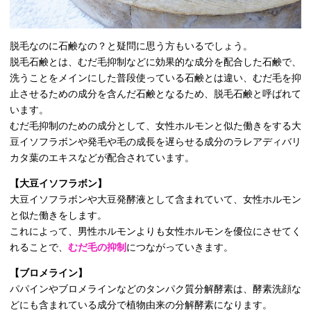
脱毛なのに石鹸なの？と疑問に思う方もいるでしょう。
脱毛石鹸とは、むだ毛抑制などに効果的な成分を配合した石鹸で、
洗うことをメインにした普段使っている石鹸とは違い、むだ毛を抑
止させるための成分を含んだ石鹸となるため、脱毛石鹸と呼ばれて
います。
むだ毛抑制のための成分として、女性ホルモンと似た働きをする大
豆イソフラボンや発毛や毛の成長を遅らせる成分のラレアディバリ
カタ葉のエキスなどが配合されています。
【大豆イソフラボン】
大豆イソフラボンや大豆発酵液として含まれていて、女性ホルモン
と似た働きをします。
これによって、男性ホルモンよりも女性ホルモンを優位にさせてく
れることで、
むだ毛の抑制
につながっていきます。
【ブロメライン】
パパインやブロメラインなどのタンパク質分解酵素は、酵素洗顔な
どにも含まれている成分で植物由来の分解酵素になります。