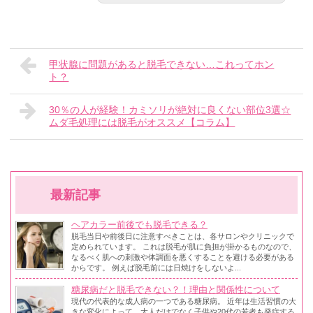
甲状腺に問題があると脱毛できない…これってホン
ト？
30％の人が経験！カミソリが絶対に良くない部位3選☆
ムダ毛処理には脱毛がオススメ【コラム】
最新記事
ヘアカラー前後でも脱毛できる？
脱毛当日や前後日に注意すべきことは、各サロンやクリニックで
定められています。 これは脱毛が肌に負担が掛かるものなので、
なるべく肌への刺激や体調面を悪くすることを避ける必要がある
からです。 例えば脱毛前には日焼けをしないよ...
糖尿病だと脱毛できない？！理由と関係性について
現代の代表的な成人病の一つである糖尿病。 近年は生活習慣の大
きな変化によって、大人だけでなく子供や20代の若者も発症する