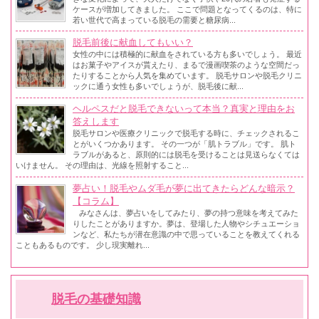
ケースが増加してきました。 ここで問題となってくるのは、特に
若い世代で高まっている脱毛の需要と糖尿病...
脱毛前後に献血してもいい？
女性の中には積極的に献血をされている方も多いでしょう。 最近
はお菓子やアイスが貰えたり、まるで漫画喫茶のような空間だっ
たりすることから人気を集めています。 脱毛サロンや脱毛クリニ
ックに通う女性も多いでしょうが、脱毛後に献...
ヘルペスだと脱毛できないって本当？真実と理由をお
答えします
脱毛サロンや医療クリニックで脱毛する時に、チェックされるこ
とがいくつかあります。 その一つが「肌トラブル」です。 肌ト
ラブルがあると、原則的には脱毛を受けることは見送らなくては
いけません。 その理由は、光線を照射すること...
夢占い！脱毛やムダ毛が夢に出てきたらどんな暗示？
【コラム】
みなさんは、夢占いをしてみたり、夢の持つ意味を考えてみた
りしたことがありますか。夢は、登場した人物やシチュエーショ
ンなど、私たちが潜在意識の中で思っていることを教えてくれる
こともあるものです。 少し現実離れ...
脱毛の基礎知識