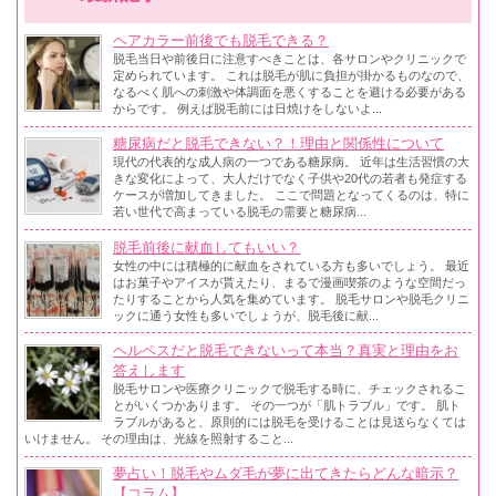
ヘアカラー前後でも脱毛できる？
脱毛当日や前後日に注意すべきことは、各サロンやクリニックで
定められています。 これは脱毛が肌に負担が掛かるものなので、
なるべく肌への刺激や体調面を悪くすることを避ける必要がある
からです。 例えば脱毛前には日焼けをしないよ...
糖尿病だと脱毛できない？！理由と関係性について
現代の代表的な成人病の一つである糖尿病。 近年は生活習慣の大
きな変化によって、大人だけでなく子供や20代の若者も発症する
ケースが増加してきました。 ここで問題となってくるのは、特に
若い世代で高まっている脱毛の需要と糖尿病...
脱毛前後に献血してもいい？
女性の中には積極的に献血をされている方も多いでしょう。 最近
はお菓子やアイスが貰えたり、まるで漫画喫茶のような空間だっ
たりすることから人気を集めています。 脱毛サロンや脱毛クリニ
ックに通う女性も多いでしょうが、脱毛後に献...
ヘルペスだと脱毛できないって本当？真実と理由をお
答えします
脱毛サロンや医療クリニックで脱毛する時に、チェックされるこ
とがいくつかあります。 その一つが「肌トラブル」です。 肌ト
ラブルがあると、原則的には脱毛を受けることは見送らなくては
いけません。 その理由は、光線を照射すること...
夢占い！脱毛やムダ毛が夢に出てきたらどんな暗示？
【コラム】