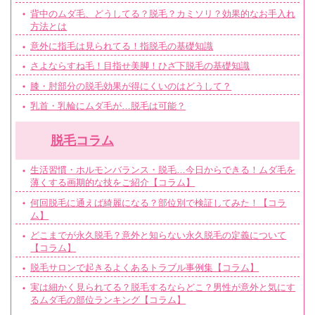
背中のムダ毛、どうしてる？脱毛？カミソリ？効果的なお手入れ
方法とは
意外に指毛は見られてる！指脱毛の基礎知識
さよならすね毛！目指せ美脚！ひざ下脱毛の基礎知識
膝・肘部分の脱毛効果が得にくいのはどうして？
乳首・乳輪にムダ毛が…脱毛は可能？
脱毛コラム
生活習慣・ホルモンバランス・脱毛…今日からできる！ムダ毛を
薄くする画期的な技をご紹介【コラム】
何回脱毛に通えば綺麗になる？部位別で検証してみた！【コラ
ム】
どこまでが永久脱毛？意外と知らない永久脱毛の定義について
【コラム】
脱毛サロンで起きるよくあるトラブル事例集【コラム】
実は細かく見られてる？脱毛するならどこ？男性が意外と気にす
るムダ毛の部位ランキング【コラム】