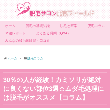
ホーム
脱毛の基礎知識
脱毛と医学
脱毛コラム
体験レポート
よくある質問（Q&A）
みんなの脱毛体験談・口コミ
ホーム
脱毛コラム
30％の人が経験！カミソリが絶対
に良くない部位3選☆ムダ毛処理に
は脱毛がオススメ【コラム】