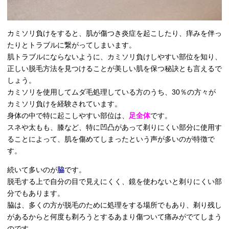
カミソリ負けをすると、肌が傷つき炎症を起こしたり、痒みを伴っ
たりとトラブルに繋がってしまいます。
肌トラブルにならないように、カミソリ負けしやすい部位を知り、
正しい脱毛方法を見つけることが美しい肌を保つ秘訣とも言えるで
しょう。
カミソリを使用してムダ毛処理している方のうち、30％の方々が
カミソリ負けを経験されています。
身体の中で特に起こしやすい部位は、
足全体
です。
スネや太もも、膝など、特に凹凸があって剃りにくい部分に使用す
ることによって、肌を傷めてしまったという声が多いのが特徴で
す。
続いて多いのが
脇
です。
脱毛する上で自分の目で見えにくく、鏡を使わないと剃りにくい部
分でもあります。
脇は、多くの方が脱毛のために処理をする場所でもあり、剃り残し
があるからと何度も剃ろうとするあまり傷ついて痛みがでてしまう
のです。