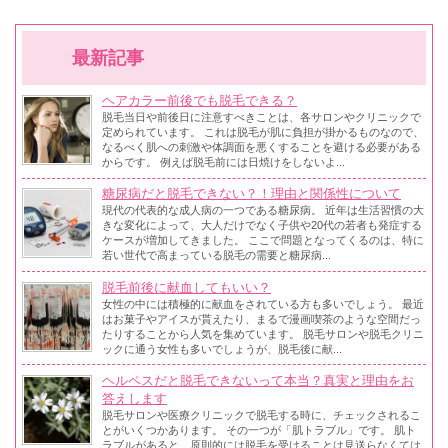
最新記事
ヘアカラー前後でも脱毛できる？
脱毛当日や前後日に注意すべきことは、各サロンやクリニックで
定められています。 これは脱毛が肌に負担が掛かるものなので、
なるべく肌への刺激や体調面を悪くすることを避ける必要がある
からです。 例えば脱毛前には日焼けをしないよ...
糖尿病だと脱毛できない？！理由と関係性について
現代の代表的な成人病の一つである糖尿病。 近年は生活習慣の大
きな変化によって、大人だけでなく子供や20代の若者も発症する
ケースが増加してきました。 ここで問題となってくるのは、特に
若い世代で高まっている脱毛の需要と糖尿病...
脱毛前後に献血してもいい？
女性の中には積極的に献血をされている方も多いでしょう。 最近
はお菓子やアイスが貰えたり、まるで漫画喫茶のような空間だっ
たりすることから人気を集めています。 脱毛サロンや脱毛クリニ
ックに通う女性も多いでしょうが、脱毛後に献...
ヘルペスだと脱毛できないって本当？真実と理由をお
答えします
脱毛サロンや医療クリニックで脱毛する時に、チェックされるこ
とがいくつかあります。 その一つが「肌トラブル」です。 肌ト
ラブルがあると、原則的には脱毛を受けることは見送らなくては