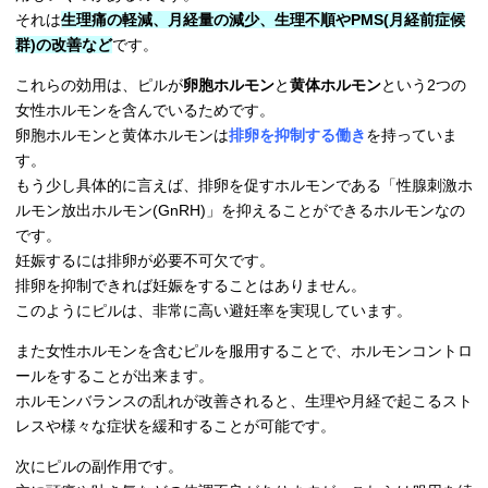
それは
生理痛の軽減、月経量の減少、生理不順やPMS(月経前症候
群)の改善など
です。
これらの効用は、ピルが
卵胞ホルモン
と
黄体ホルモン
という2つの
女性ホルモンを含んでいるためです。
卵胞ホルモンと黄体ホルモンは
排卵を抑制する働き
を持っていま
す。
もう少し具体的に言えば、排卵を促すホルモンである「性腺刺激ホ
ルモン放出ホルモン(GnRH)」を抑えることができるホルモンなの
です。
妊娠するには排卵が必要不可欠です。
排卵を抑制できれば妊娠をすることはありません。
このようにピルは、非常に高い避妊率を実現しています。
また女性ホルモンを含むピルを服用することで、ホルモンコントロ
ールをすることが出来ます。
ホルモンバランスの乱れが改善されると、生理や月経で起こるスト
レスや様々な症状を緩和することが可能です。
次にピルの副作用です。