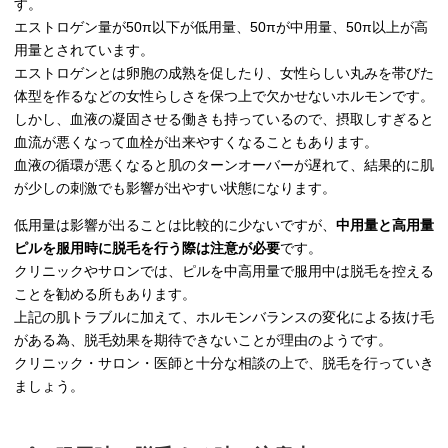
す。
エストロゲン量が50π以下が低用量、50πが中用量、50π以上が高
用量とされています。
エストロゲンとは卵胞の成熟を促したり、女性らしい丸みを帯びた
体型を作るなどの女性らしさを保つ上で欠かせないホルモンです。
しかし、血液の凝固させる働きも持っているので、摂取しすぎると
血流が悪くなって血栓が出来やすくなることもあります。
血液の循環が悪くなると肌のターンオーバーが遅れて、結果的に肌
が少しの刺激でも影響が出やすい状態になります。
低用量は影響が出ることは比較的に少ないですが、
中用量と高用量
ピルを服用時に脱毛を行う際は注意が必要
です。
クリニックやサロンでは、ピルを中高用量で服用中は脱毛を控える
ことを勧める所もあります。
上記の肌トラブルに加えて、ホルモンバランスの変化による抜け毛
がある為、脱毛効果を期待できないことが理由のようです。
クリニック・サロン・医師と十分な相談の上で、脱毛を行っていき
ましょう。