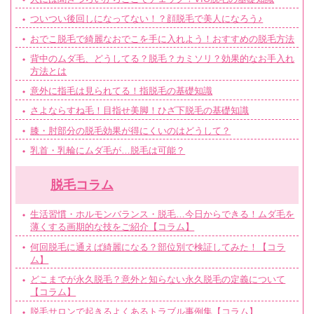
ついつい後回しになってない！？顔脱毛で美人になろう♪
おでこ脱毛で綺麗なおでこを手に入れよう！おすすめの脱毛方法
背中のムダ毛、どうしてる？脱毛？カミソリ？効果的なお手入れ
方法とは
意外に指毛は見られてる！指脱毛の基礎知識
さよならすね毛！目指せ美脚！ひざ下脱毛の基礎知識
膝・肘部分の脱毛効果が得にくいのはどうして？
乳首・乳輪にムダ毛が…脱毛は可能？
脱毛コラム
生活習慣・ホルモンバランス・脱毛…今日からできる！ムダ毛を
薄くする画期的な技をご紹介【コラム】
何回脱毛に通えば綺麗になる？部位別で検証してみた！【コラ
ム】
どこまでが永久脱毛？意外と知らない永久脱毛の定義について
【コラム】
脱毛サロンで起きるよくあるトラブル事例集【コラム】