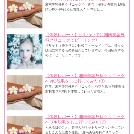
湘南美容外科クリニックで、両ワキ脱毛の無期限&無制
限3,400円を始めた管理人＾＾ 本日は...
【体験レポート】脱毛ついでに湘南美容外
科クリニックでピーリング♪
当サイト（脱毛サロン比較フィールド）では、様々な
脱毛に関するものを紹介していますが、今回紹介する
のは「ピーリング」です。...
【体験レポート】湘南美容外科クリニック
へVIO脱毛をしに行ってみた♪①
以前、湘南美容外科クリニックへ両ワキ脱毛 無期限＆
無制限 3,400円を体験しに行った管理人。 ...
【体験レポート】湘南美容外科クリニック
へワキ脱毛をしに行ってみた♪①
とある日のこと、管理人がネットサーフィンをしてい
るとこんな広告を発見。 湘南美容外科クリニック ...