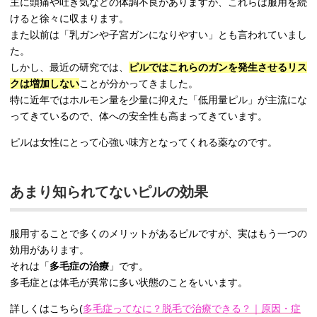
主に頭痛や吐き気などの体調不良がありますが、これらは服用を続
けると徐々に収まります。
また以前は「乳ガンや子宮ガンになりやすい」とも言われていまし
た。
しかし、最近の研究では、
ピルではこれらのガンを発生させるリス
クは増加しない
ことが分かってきました。
特に近年ではホルモン量を少量に抑えた「低用量ピル」が主流にな
ってきているので、体への安全性も高まってきています。
ピルは女性にとって心強い味方となってくれる薬なのです。
あまり知られてないピルの効果
服用することで多くのメリットがあるピルですが、実はもう一つの
効用があります。
それは「
多毛症の治療
」です。
多毛症とは体毛が異常に多い状態のことをいいます。
詳しくはこちら(
多毛症ってなに？脱毛で治療できる？｜原因・症