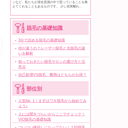
ンなど、私たちが潜在意識の中で思っていることを教
えてくれることもあるものです。 少し現実離れ...
脱毛の基礎知識
3分で読める脱毛の基礎知識
何が違うの？レーザー脱毛と光脱毛の違
いを解析
知っておきたい脱毛サロンの選び方と注
意点
自己処理VS脱毛、費用はどちらがお得？
部位別
人気No. 1！まずはワキ脱毛から始めてみ
よう♪
人には聞きづらいからここでチェック！
VIO脱毛の基礎知識
ついつい後回しになってない！？顔脱毛