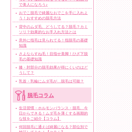
で美人になろう♪
おでこ脱毛で綺麗なおでこを手に入れよ
う！おすすめの脱毛方法
背中のムダ毛、どうしてる？脱毛？カミ
ソリ？効果的なお手入れ方法とは
意外に指毛は見られてる！指脱毛の基礎
知識
さよならすね毛！目指せ美脚！ひざ下脱
毛の基礎知識
膝・肘部分の脱毛効果が得にくいのはど
うして？
乳首・乳輪にムダ毛が…脱毛は可能？
脱毛コラム
生活習慣・ホルモンバランス・脱毛…今
日からできる！ムダ毛を薄くする画期的
な技をご紹介【コラム】
何回脱毛に通えば綺麗になる？部位別で