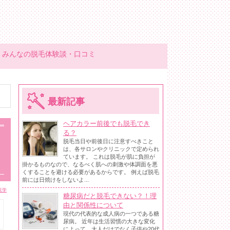
みんなの脱毛体験談・口コミ
最新記事
ヘアカラー前後でも脱毛でき
る？
脱毛当日や前後日に注意すべきこと
は、各サロンやクリニックで定められ
ています。 これは脱毛が肌に負担が
掛かるものなので、なるべく肌への刺激や体調面を悪
くすることを避ける必要があるからです。 例えば脱毛
前には日焼けをしないよ...
医学
糖尿病だと脱毛できない？！理
由と関係性について
現代の代表的な成人病の一つである糖
尿病。 近年は生活習慣の大きな変化
によって、大人だけでなく子供や20代