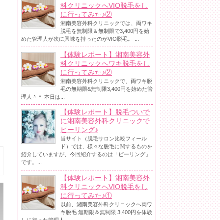
科クリニックへVIO脱毛をし
に行ってみた♪②
湘南美容外科クリニックでは、両ワキ
脱毛を無制限＆無制限で3,400円を始
めた管理人が次に興味を持ったのがVIO脱毛。 ...
【体験レポート】湘南美容外
科クリニックへワキ脱毛をし
に行ってみた♪②
湘南美容外科クリニックで、両ワキ脱
毛の無期限&無制限3,400円を始めた管
理人＾＾ 本日は...
【体験レポート】脱毛ついで
に湘南美容外科クリニックで
ピーリング♪
当サイト（脱毛サロン比較フィール
ド）では、様々な脱毛に関するものを
紹介していますが、今回紹介するのは「ピーリング」
です。...
【体験レポート】湘南美容外
科クリニックへVIO脱毛をし
に行ってみた♪①
以前、湘南美容外科クリニックへ両ワ
キ脱毛 無期限＆無制限 3,400円を体験