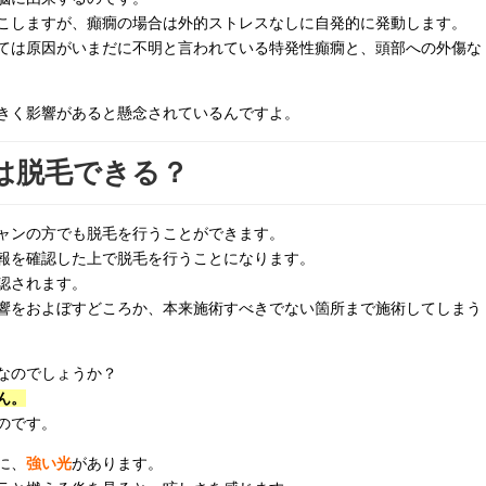
こしますが、癲癇の場合は外的ストレスなしに自発的に発動します。
ては原因がいまだに不明と言われている特発性癲癇と、頭部への外傷な
きく影響があると懸念されているんですよ。
は脱毛できる？
ャンの方でも脱毛を行うことができます。
報を確認した上で脱毛を行うことになります。
認されます。
響をおよぼすどころか、本来施術すべきでない箇所まで施術してしまう
なのでしょうか？
ん。
のです。
に、
強い光
があります。