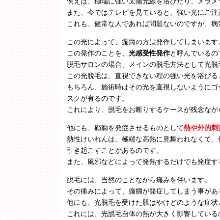
例えば、極端に強い太陽光線を浴びたり、メラメ
また、今ではテレビを見ていると、強い光にご注
これも、健常な人であれば問題ないのですが、病
この光によって、癲癇の方は発作してしまいます
この発作のことを、
光感受性発作
と呼んでいるの
脱毛サロンの場合、メインの脱毛方法として光脱
この光脱毛は、直視できない程の強い光を浴びる
もちろん、施術時はその光を直視しないようにゴ
スクが有るのです。
これにより、脱毛をお断りするケースが残念なが
他にも、癲癇を発症させるものとして
熱や外的刺
熱性けいれんは、極端な高熱に見舞われなくて、
引き起こすことがあるのです。
また、風邪などによって発熱するだけでも発症す
脱毛には、当然のことながら痛みを伴います。
その痛みによって、癲癇が発症してしまう事があ
他にも、光脱毛を受けた肌はやけどのような症状
これには、光脱毛自体の熱が大きく影響している