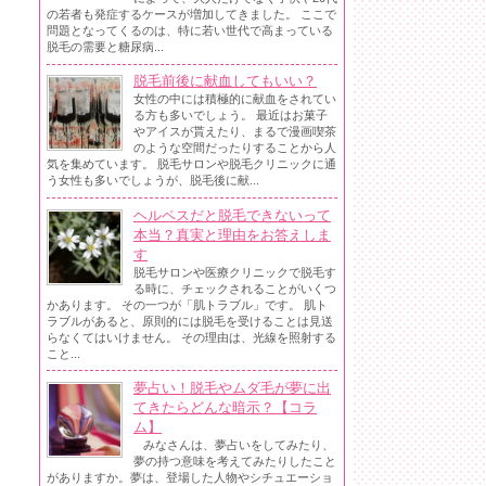
の若者も発症するケースが増加してきました。 ここで
問題となってくるのは、特に若い世代で高まっている
脱毛の需要と糖尿病...
脱毛前後に献血してもいい？
女性の中には積極的に献血をされてい
る方も多いでしょう。 最近はお菓子
やアイスが貰えたり、まるで漫画喫茶
のような空間だったりすることから人
気を集めています。 脱毛サロンや脱毛クリニックに通
う女性も多いでしょうが、脱毛後に献...
ヘルペスだと脱毛できないって
本当？真実と理由をお答えしま
す
脱毛サロンや医療クリニックで脱毛す
る時に、チェックされることがいくつ
かあります。 その一つが「肌トラブル」です。 肌ト
ラブルがあると、原則的には脱毛を受けることは見送
らなくてはいけません。 その理由は、光線を照射する
こと...
夢占い！脱毛やムダ毛が夢に出
てきたらどんな暗示？【コラ
ム】
みなさんは、夢占いをしてみたり、
夢の持つ意味を考えてみたりしたこと
がありますか。夢は、登場した人物やシチュエーショ