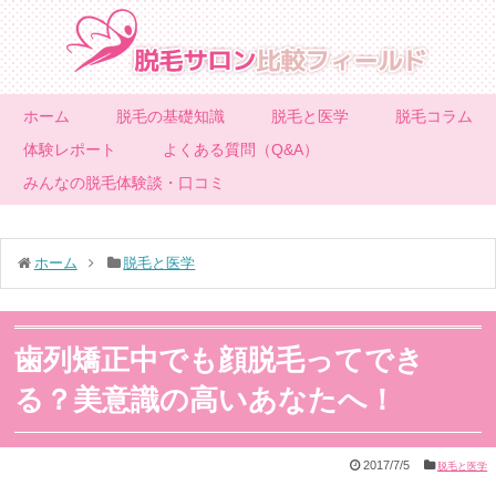
ホーム
脱毛の基礎知識
脱毛と医学
脱毛コラム
体験レポート
よくある質問（Q&A）
みんなの脱毛体験談・口コミ
ホーム
脱毛と医学
歯列矯正中でも顔脱毛ってでき
る？美意識の高いあなたへ！
2017/7/5
脱毛と医学