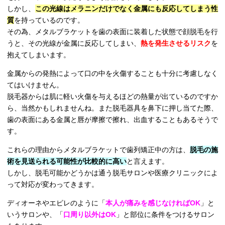
しかし、
この光線はメラニンだけでなく金属にも反応してしまう性
質
を持っているのです。
その為、メタルブラケットを歯の表面に装着した状態で顔脱毛を行
うと、その光線が金属に反応してしまい、
熱を発生させるリスク
を
抱えてしまいます。
金属からの発熱によって口の中を火傷することも十分に考慮しなく
てはいけません。
脱毛器からは肌に軽い火傷を与えるほどの熱量が出ているのですか
ら、当然かもしれませんね。また脱毛器具を鼻下に押し当てた際、
歯の表面にある金属と唇が摩擦で擦れ、出血することもあるそうで
す。
これらの理由からメタルブラケットで歯列矯正中の方は、
脱毛の施
術を見送られる可能性が比較的に高い
と言えます。
しかし、脱毛可能かどうかは通う脱毛サロンや医療クリニックによ
って対応が変わってきます。
ディオーネやエピレのように「
本人が痛みを感じなければOK
」と
いうサロンや、「
口周り以外はOK
」と部位に条件をつけるサロン