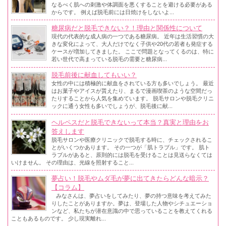
なるべく肌への刺激や体調面を悪くすることを避ける必要がある
からです。 例えば脱毛前には日焼けをしないよ...
糖尿病だと脱毛できない？！理由と関係性について
現代の代表的な成人病の一つである糖尿病。 近年は生活習慣の大
きな変化によって、大人だけでなく子供や20代の若者も発症する
ケースが増加してきました。 ここで問題となってくるのは、特に
若い世代で高まっている脱毛の需要と糖尿病...
脱毛前後に献血してもいい？
女性の中には積極的に献血をされている方も多いでしょう。 最近
はお菓子やアイスが貰えたり、まるで漫画喫茶のような空間だっ
たりすることから人気を集めています。 脱毛サロンや脱毛クリニ
ックに通う女性も多いでしょうが、脱毛後に献...
ヘルペスだと脱毛できないって本当？真実と理由をお
答えします
脱毛サロンや医療クリニックで脱毛する時に、チェックされるこ
とがいくつかあります。 その一つが「肌トラブル」です。 肌ト
ラブルがあると、原則的には脱毛を受けることは見送らなくては
いけません。 その理由は、光線を照射すること...
夢占い！脱毛やムダ毛が夢に出てきたらどんな暗示？
【コラム】
みなさんは、夢占いをしてみたり、夢の持つ意味を考えてみた
りしたことがありますか。夢は、登場した人物やシチュエーショ
ンなど、私たちが潜在意識の中で思っていることを教えてくれる
こともあるものです。 少し現実離れ...