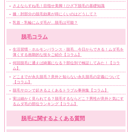
さよならすね毛！目指せ美脚！ひざ下脱毛の基礎知識
膝・肘部分の脱毛効果が得にくいのはどうして？
乳首・乳輪にムダ毛が…脱毛は可能？
脱毛コラム
生活習慣・ホルモンバランス・脱毛…今日からできる！ムダ毛を
薄くする画期的な技をご紹介【コラム】
何回脱毛に通えば綺麗になる？部位別で検証してみた！【コラ
ム】
どこまでが永久脱毛？意外と知らない永久脱毛の定義について
【コラム】
脱毛サロンで起きるよくあるトラブル事例集【コラム】
実は細かく見られてる？脱毛するならどこ？男性が意外と気にす
るムダ毛の部位ランキング【コラム】
脱毛に関するよくある質問