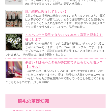
ケースが増加してきました。 ここで問題となってくるのは、特に
若い世代で高まっている脱毛の需要と糖尿病...
脱毛前後に献血してもいい？
女性の中には積極的に献血をされている方も多いでしょう。 最近
はお菓子やアイスが貰えたり、まるで漫画喫茶のような空間だっ
たりすることから人気を集めています。 脱毛サロンや脱毛クリニ
ックに通う女性も多いでしょうが、脱毛後に献...
ヘルペスだと脱毛できないって本当？真実と理由をお
答えします
脱毛サロンや医療クリニックで脱毛する時に、チェックされるこ
とがいくつかあります。 その一つが「肌トラブル」です。 肌ト
ラブルがあると、原則的には脱毛を受けることは見送らなくては
いけません。 その理由は、光線を照射すること...
夢占い！脱毛やムダ毛が夢に出てきたらどんな暗示？
【コラム】
みなさんは、夢占いをしてみたり、夢の持つ意味を考えてみた
りしたことがありますか。夢は、登場した人物やシチュエーショ
ンなど、私たちが潜在意識の中で思っていることを教えてくれる
こともあるものです。 少し現実離れ...
脱毛の基礎知識