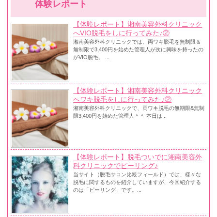
体験レポート
【体験レポート】湘南美容外科クリニック
へVIO脱毛をしに行ってみた♪②
湘南美容外科クリニックでは、両ワキ脱毛を無制限＆
無制限で3,400円を始めた管理人が次に興味を持ったの
がVIO脱毛。 ...
【体験レポート】湘南美容外科クリニック
へワキ脱毛をしに行ってみた♪②
湘南美容外科クリニックで、両ワキ脱毛の無期限&無制
限3,400円を始めた管理人＾＾ 本日は...
【体験レポート】脱毛ついでに湘南美容外
科クリニックでピーリング♪
当サイト（脱毛サロン比較フィールド）では、様々な
脱毛に関するものを紹介していますが、今回紹介する
のは「ピーリング」です。...