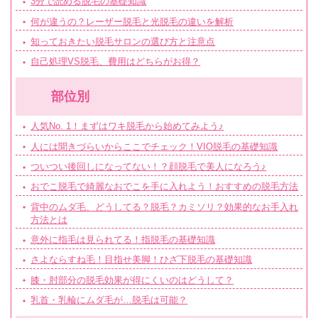
3分で読める脱毛の基礎知識
何が違うの？レーザー脱毛と光脱毛の違いを解析
知っておきたい脱毛サロンの選び方と注意点
自己処理VS脱毛、費用はどちらがお得？
部位別
人気No. 1！まずはワキ脱毛から始めてみよう♪
人には聞きづらいからここでチェック！VIO脱毛の基礎知識
ついつい後回しになってない！？顔脱毛で美人になろう♪
おでこ脱毛で綺麗なおでこを手に入れよう！おすすめの脱毛方法
背中のムダ毛、どうしてる？脱毛？カミソリ？効果的なお手入れ
方法とは
意外に指毛は見られてる！指脱毛の基礎知識
さよならすね毛！目指せ美脚！ひざ下脱毛の基礎知識
膝・肘部分の脱毛効果が得にくいのはどうして？
乳首・乳輪にムダ毛が…脱毛は可能？