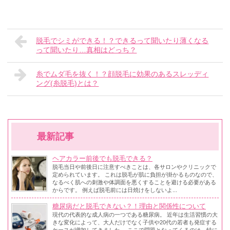
脱毛でシミができる！？できるって聞いたり薄くなる
って聞いたり…真相はどっち？
糸でムダ毛を抜く！？顔脱毛に効果のあるスレッディ
ング(糸脱毛)とは？
最新記事
ヘアカラー前後でも脱毛できる？
脱毛当日や前後日に注意すべきことは、各サロンやクリニックで
定められています。 これは脱毛が肌に負担が掛かるものなので、
なるべく肌への刺激や体調面を悪くすることを避ける必要がある
からです。 例えば脱毛前には日焼けをしないよ...
糖尿病だと脱毛できない？！理由と関係性について
現代の代表的な成人病の一つである糖尿病。 近年は生活習慣の大
きな変化によって、大人だけでなく子供や20代の若者も発症する