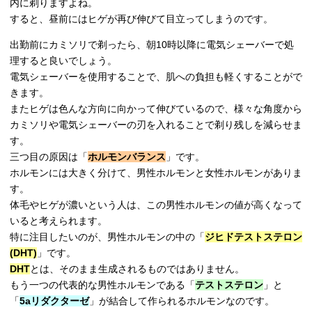
内に剃りますよね。
すると、昼前にはヒゲが再び伸びて目立ってしまうのです。
出勤前にカミソリで剃ったら、朝10時以降に電気シェーバーで処
理すると良いでしょう。
電気シェーバーを使用することで、肌への負担も軽くすることがで
きます。
またヒゲは色んな方向に向かって伸びているので、様々な角度から
カミソリや電気シェーバーの刃を入れることで剃り残しを減らせま
す。
三つ目の原因は「
ホルモンバランス
」です。
ホルモンには大きく分けて、男性ホルモンと女性ホルモンがありま
す。
体毛やヒゲが濃いという人は、この男性ホルモンの値が高くなって
いると考えられます。
特に注目したいのが、男性ホルモンの中の「
ジヒドテストステロン
(DHT)
」です。
DHT
とは、そのまま生成されるものではありません。
もう一つの代表的な男性ホルモンである「
テストステロン
」と
「
5aリダクターゼ
」が結合して作られるホルモンなのです。