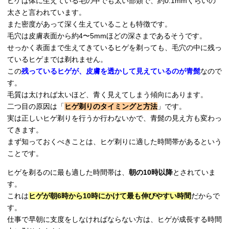
ヒゲは体に生えている毛の中でも太い部類で、約0.1mmくらいの
太さと言われています。
また密度があって深く生えていることも特徴です。
毛穴は皮膚表面から約4〜5mmほどの深さまであるそうです。
せっかく表面まで生えてきているヒゲを剃っても、毛穴の中に残っ
ているヒゲまでは剃れません。
この
残っているヒゲが、皮膚を透かして見えているのが青髭
なので
す。
毛質は太ければ太いほど、青く見えてしまう傾向にあります。
二つ目の原因は「
ヒゲ剃りのタイミングと方法
」です。
実は正しいヒゲ剃りを行うか行わないかで、青髭の見え方も変わっ
てきます。
まず知っておくべきことは、ヒゲ剃りに適した時間帯があるという
ことです。
ヒゲを剃るのに最も適した時間帯は、
朝の10時以降
とされていま
す。
これは
ヒゲが朝6時から10時にかけて最も伸びやすい時間
だからで
す。
仕事で早朝に支度をしなければならない方は、ヒゲが成長する時間