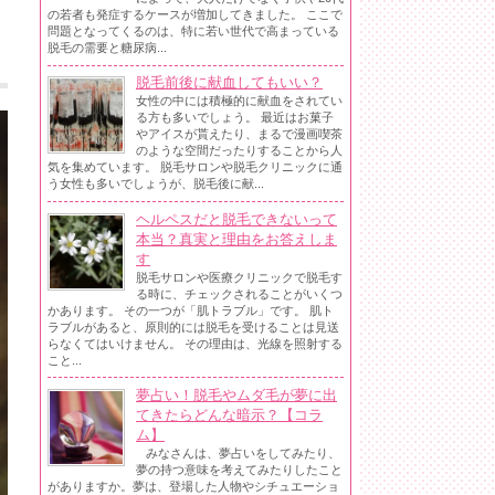
の若者も発症するケースが増加してきました。 ここで
問題となってくるのは、特に若い世代で高まっている
脱毛の需要と糖尿病...
脱毛前後に献血してもいい？
女性の中には積極的に献血をされてい
る方も多いでしょう。 最近はお菓子
やアイスが貰えたり、まるで漫画喫茶
のような空間だったりすることから人
気を集めています。 脱毛サロンや脱毛クリニックに通
う女性も多いでしょうが、脱毛後に献...
ヘルペスだと脱毛できないって
本当？真実と理由をお答えしま
す
脱毛サロンや医療クリニックで脱毛す
る時に、チェックされることがいくつ
かあります。 その一つが「肌トラブル」です。 肌ト
ラブルがあると、原則的には脱毛を受けることは見送
らなくてはいけません。 その理由は、光線を照射する
こと...
夢占い！脱毛やムダ毛が夢に出
てきたらどんな暗示？【コラ
ム】
みなさんは、夢占いをしてみたり、
夢の持つ意味を考えてみたりしたこと
がありますか。夢は、登場した人物やシチュエーショ