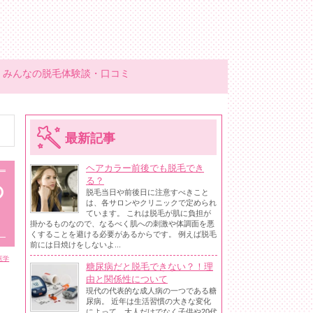
みんなの脱毛体験談・口コミ
最新記事
ヘアカラー前後でも脱毛でき
る？
の
脱毛当日や前後日に注意すべきこと
は、各サロンやクリニックで定められ
ています。 これは脱毛が肌に負担が
掛かるものなので、なるべく肌への刺激や体調面を悪
くすることを避ける必要があるからです。 例えば脱毛
前には日焼けをしないよ...
医学
糖尿病だと脱毛できない？！理
由と関係性について
現代の代表的な成人病の一つである糖
尿病。 近年は生活習慣の大きな変化
によって、大人だけでなく子供や20代