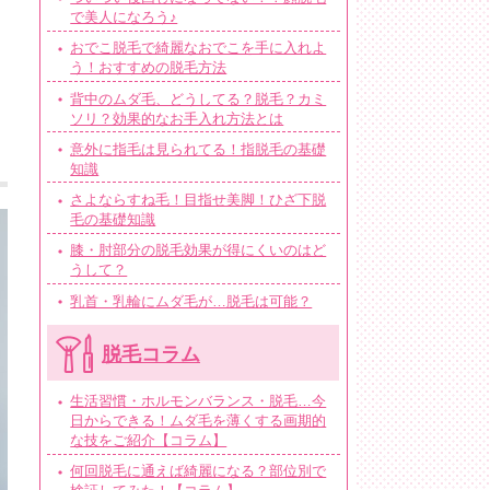
で美人になろう♪
おでこ脱毛で綺麗なおでこを手に入れよ
う！おすすめの脱毛方法
背中のムダ毛、どうしてる？脱毛？カミ
ソリ？効果的なお手入れ方法とは
意外に指毛は見られてる！指脱毛の基礎
知識
さよならすね毛！目指せ美脚！ひざ下脱
毛の基礎知識
膝・肘部分の脱毛効果が得にくいのはど
うして？
乳首・乳輪にムダ毛が…脱毛は可能？
脱毛コラム
生活習慣・ホルモンバランス・脱毛…今
日からできる！ムダ毛を薄くする画期的
な技をご紹介【コラム】
何回脱毛に通えば綺麗になる？部位別で