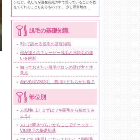
ンなど、私たちが潜在意識の中で思っていることを教
えてくれることもあるものです。 少し現実離れ...
脱毛の基礎知識
3分で読める脱毛の基礎知識
何が違うの？レーザー脱毛と光脱毛の違
いを解析
知っておきたい脱毛サロンの選び方と注
意点
自己処理VS脱毛、費用はどちらがお得？
部位別
人気No. 1！まずはワキ脱毛から始めてみ
よう♪
人には聞きづらいからここでチェック！
VIO脱毛の基礎知識
ついつい後回しになってない！？顔脱毛