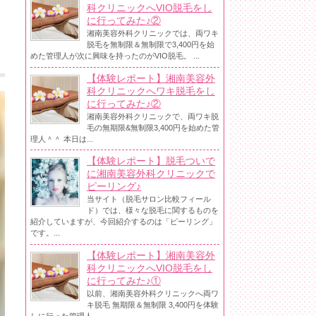
科クリニックへVIO脱毛をし
に行ってみた♪②
湘南美容外科クリニックでは、両ワキ
脱毛を無制限＆無制限で3,400円を始
めた管理人が次に興味を持ったのがVIO脱毛。 ...
【体験レポート】湘南美容外
科クリニックへワキ脱毛をし
に行ってみた♪②
湘南美容外科クリニックで、両ワキ脱
毛の無期限&無制限3,400円を始めた管
理人＾＾ 本日は...
【体験レポート】脱毛ついで
に湘南美容外科クリニックで
ピーリング♪
当サイト（脱毛サロン比較フィール
ド）では、様々な脱毛に関するものを
紹介していますが、今回紹介するのは「ピーリング」
です。...
【体験レポート】湘南美容外
科クリニックへVIO脱毛をし
に行ってみた♪①
以前、湘南美容外科クリニックへ両ワ
キ脱毛 無期限＆無制限 3,400円を体験