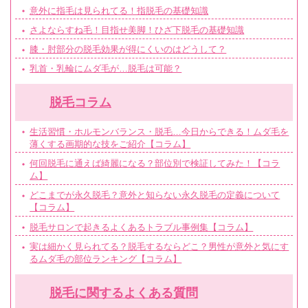
意外に指毛は見られてる！指脱毛の基礎知識
さよならすね毛！目指せ美脚！ひざ下脱毛の基礎知識
膝・肘部分の脱毛効果が得にくいのはどうして？
乳首・乳輪にムダ毛が…脱毛は可能？
脱毛コラム
生活習慣・ホルモンバランス・脱毛…今日からできる！ムダ毛を
薄くする画期的な技をご紹介【コラム】
何回脱毛に通えば綺麗になる？部位別で検証してみた！【コラ
ム】
どこまでが永久脱毛？意外と知らない永久脱毛の定義について
【コラム】
脱毛サロンで起きるよくあるトラブル事例集【コラム】
実は細かく見られてる？脱毛するならどこ？男性が意外と気にす
るムダ毛の部位ランキング【コラム】
脱毛に関するよくある質問