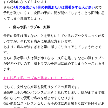
すら億劫になってしまいます。
さらに
4月の春先から6月の初夏あたりは脱毛をする人が多い
ので
予約が取りにくく、次回の予約に間が開いてしまうことも面倒に思
ってしまう理由でしょう。
痛みや肌トラブル、妊娠
最近の脱毛は痛くないことを売りにしているお店やクリニックが多
いですが、それでも痛みに敏感な方もいます。
あまりに痛みが強すぎると嫌に感じてリタイアしてしまうわけで
す。
さらに肌が弱い人は肌が赤くなる、炎症を起こすなどの肌トラブル
が起きやすいので、肌トラブルを原因に辞めてしまうケースもあり
ます。
もし脱毛で肌トラブルが起きてしまったら！？
そして、女性なら妊娠も脱毛リタイアの原因です。
妊娠中はホルモンバランスが大きく乱れてしまい、肌がますます敏
感になるので脱毛で痛みを感じやすくなります。
強い痛みはストレスとなり、母子の体に悪影響を及ぼす危険性があ