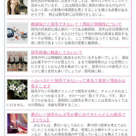
脱毛当日や前後日に注意すべきことは、各サロンやクリニックで
定められています。 これは脱毛が肌に負担が掛かるものなので、
なるべく肌への刺激や体調面を悪くすることを避ける必要がある
からです。 例えば脱毛前には日焼けをしないよ...
糖尿病だと脱毛できない？！理由と関係性について
現代の代表的な成人病の一つである糖尿病。 近年は生活習慣の大
きな変化によって、大人だけでなく子供や20代の若者も発症する
ケースが増加してきました。 ここで問題となってくるのは、特に
若い世代で高まっている脱毛の需要と糖尿病...
脱毛前後に献血してもいい？
女性の中には積極的に献血をされている方も多いでしょう。 最近
はお菓子やアイスが貰えたり、まるで漫画喫茶のような空間だっ
たりすることから人気を集めています。 脱毛サロンや脱毛クリニ
ックに通う女性も多いでしょうが、脱毛後に献...
ヘルペスだと脱毛できないって本当？真実と理由をお
答えします
脱毛サロンや医療クリニックで脱毛する時に、チェックされるこ
とがいくつかあります。 その一つが「肌トラブル」です。 肌ト
ラブルがあると、原則的には脱毛を受けることは見送らなくては
いけません。 その理由は、光線を照射すること...
夢占い！脱毛やムダ毛が夢に出てきたらどんな暗示？
【コラム】
みなさんは、夢占いをしてみたり、夢の持つ意味を考えてみた
りしたことがありますか。夢は、登場した人物やシチュエーショ
ンなど、私たちが潜在意識の中で思っていることを教えてくれる