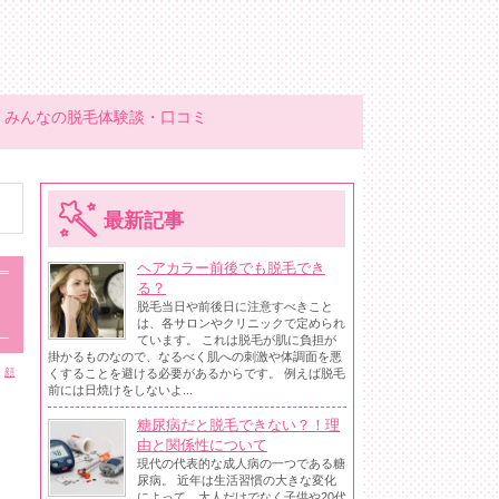
みんなの脱毛体験談・口コミ
最新記事
ヘアカラー前後でも脱毛でき
る？
脱毛当日や前後日に注意すべきこと
は、各サロンやクリニックで定められ
ています。 これは脱毛が肌に負担が
掛かるものなので、なるべく肌への刺激や体調面を悪
,
くすることを避ける必要があるからです。 例えば脱毛
顔
前には日焼けをしないよ...
糖尿病だと脱毛できない？！理
由と関係性について
現代の代表的な成人病の一つである糖
尿病。 近年は生活習慣の大きな変化
によって、大人だけでなく子供や20代