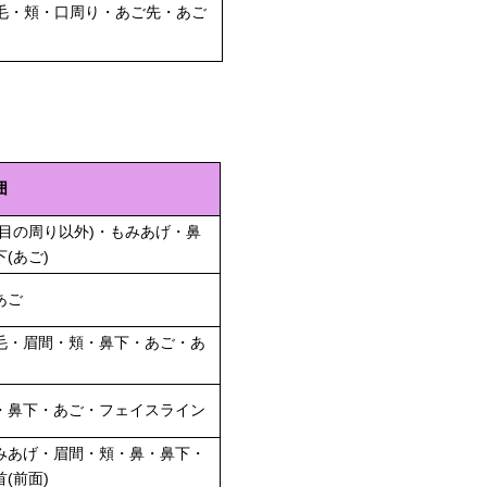
毛・頬・口周り・あご先・あご
囲
(目の周り以外)・もみあげ・鼻
(あご)
あご
毛・眉間・頬・鼻下・あご・あ
・鼻下・あご・フェイスライン
みあげ・眉間・頬・鼻・鼻下・
(前面)