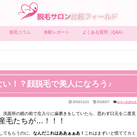
脱毛コラム
体験レポート
よくある質問（Q&A）
ない！？顔脱毛で美人になろう♪
2016/11/21
2018/2/7
脱毛の基礎知識
。洗面所の鏡の前で念入りに歯磨きをしていたら、思わず口元を二度見
産毛たちが…！！！
してもらうのに、
なんだこれはああぁぁあ！
これはまずいと慌ててカミ