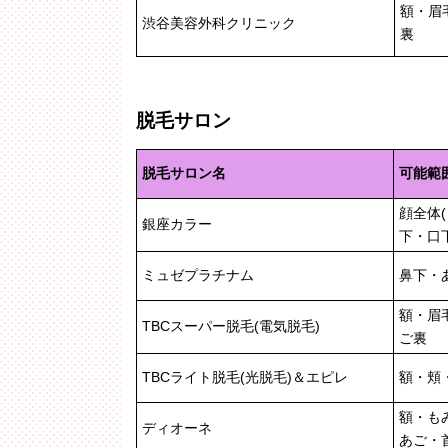
額・眉
渋谷美容外科クリニック
裏
脱毛サロン
脱毛サロン名
可能範
顔全体
銀座カラー
下・口下
ミュゼプラチナム
鼻下・
額・眉
TBCスーパー脱毛(電気脱毛)
ご裏
TBCライト脱毛(光脱毛)＆エピレ
額・頬
額・も
ディオーネ
あご・首