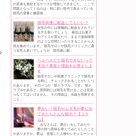
の若者も発症するケースが増加してきました。 ここで
問題となってくるのは、特に若い世代で高まっている
脱毛の需要と糖尿病...
の
脱毛前後に献血してもいい？
女性の中には積極的に献血をされてい
る方も多いでしょう。 最近はお菓子
やアイスが貰えたり、まるで漫画喫茶
のような空間だったりすることから人
気を集めています。 脱毛サロンや脱毛クリニックに通
う女性も多いでしょうが、脱毛後に献...
つ
ヘルペスだと脱毛できないって
本当？真実と理由をお答えしま
す
脱毛サロンや医療クリニックで脱毛す
る時に、チェックされることがいくつ
かあります。 その一つが「肌トラブル」です。 肌ト
ラブルがあると、原則的には脱毛を受けることは見送
らなくてはいけません。 その理由は、光線を照射する
こと...
夢占い！脱毛やムダ毛が夢に出
てきたらどんな暗示？【コラ
ム】
みなさんは、夢占いをしてみたり、
夢の持つ意味を考えてみたりしたこと
がありますか。夢は、登場した人物やシチュエーショ