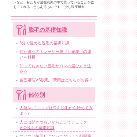
ンなど、私たちが潜在意識の中で思っていることを教
えてくれることもあるものです。 少し現実離れ...
脱毛の基礎知識
3分で読める脱毛の基礎知識
何が違うの？レーザー脱毛と光脱毛の違
いを解析
知っておきたい脱毛サロンの選び方と注
意点
自己処理VS脱毛、費用はどちらがお得？
部位別
人気No. 1！まずはワキ脱毛から始めてみ
よう♪
人には聞きづらいからここでチェック！
VIO脱毛の基礎知識
ついつい後回しになってない！？顔脱毛