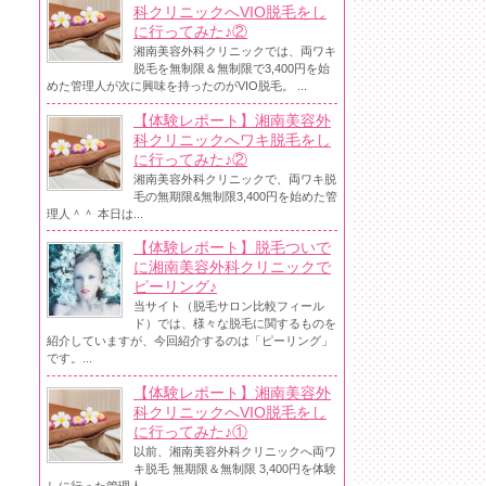
科クリニックへVIO脱毛をし
に行ってみた♪②
湘南美容外科クリニックでは、両ワキ
脱毛を無制限＆無制限で3,400円を始
めた管理人が次に興味を持ったのがVIO脱毛。 ...
【体験レポート】湘南美容外
科クリニックへワキ脱毛をし
に行ってみた♪②
湘南美容外科クリニックで、両ワキ脱
毛の無期限&無制限3,400円を始めた管
理人＾＾ 本日は...
【体験レポート】脱毛ついで
に湘南美容外科クリニックで
ピーリング♪
当サイト（脱毛サロン比較フィール
ド）では、様々な脱毛に関するものを
紹介していますが、今回紹介するのは「ピーリング」
です。...
【体験レポート】湘南美容外
科クリニックへVIO脱毛をし
に行ってみた♪①
以前、湘南美容外科クリニックへ両ワ
キ脱毛 無期限＆無制限 3,400円を体験