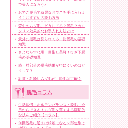
で美人になろう♪
おでこ脱毛で綺麗なおでこを手に入れよ
う！おすすめの脱毛方法
背中のムダ毛、どうしてる？脱毛？カミ
ソリ？効果的なお手入れ方法とは
意外に指毛は見られてる！指脱毛の基礎
知識
さよならすね毛！目指せ美脚！ひざ下脱
毛の基礎知識
膝・肘部分の脱毛効果が得にくいのはど
うして？
乳首・乳輪にムダ毛が…脱毛は可能？
脱毛コラム
生活習慣・ホルモンバランス・脱毛…今
日からできる！ムダ毛を薄くする画期的
な技をご紹介【コラム】
何回脱毛に通えば綺麗になる？部位別で