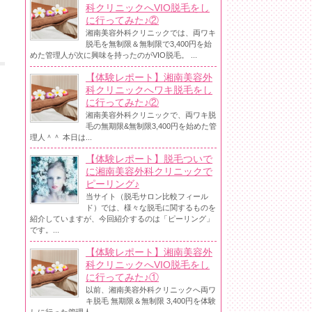
科クリニックへVIO脱毛をし
に行ってみた♪②
湘南美容外科クリニックでは、両ワキ
脱毛を無制限＆無制限で3,400円を始
めた管理人が次に興味を持ったのがVIO脱毛。 ...
【体験レポート】湘南美容外
科クリニックへワキ脱毛をし
に行ってみた♪②
湘南美容外科クリニックで、両ワキ脱
毛の無期限&無制限3,400円を始めた管
理人＾＾ 本日は...
【体験レポート】脱毛ついで
に湘南美容外科クリニックで
ピーリング♪
当サイト（脱毛サロン比較フィール
ド）では、様々な脱毛に関するものを
紹介していますが、今回紹介するのは「ピーリング」
です。...
【体験レポート】湘南美容外
科クリニックへVIO脱毛をし
に行ってみた♪①
以前、湘南美容外科クリニックへ両ワ
キ脱毛 無期限＆無制限 3,400円を体験