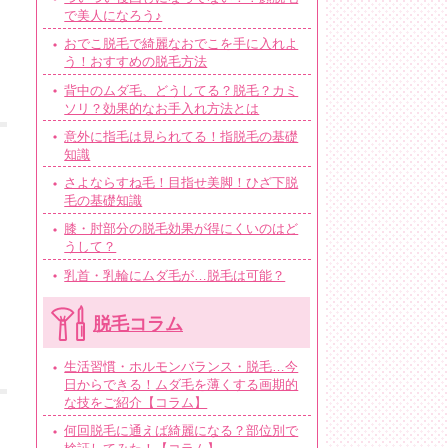
で美人になろう♪
おでこ脱毛で綺麗なおでこを手に入れよ
う！おすすめの脱毛方法
背中のムダ毛、どうしてる？脱毛？カミ
ソリ？効果的なお手入れ方法とは
意外に指毛は見られてる！指脱毛の基礎
知識
さよならすね毛！目指せ美脚！ひざ下脱
毛の基礎知識
膝・肘部分の脱毛効果が得にくいのはど
うして？
乳首・乳輪にムダ毛が…脱毛は可能？
脱毛コラム
生活習慣・ホルモンバランス・脱毛…今
日からできる！ムダ毛を薄くする画期的
な技をご紹介【コラム】
何回脱毛に通えば綺麗になる？部位別で