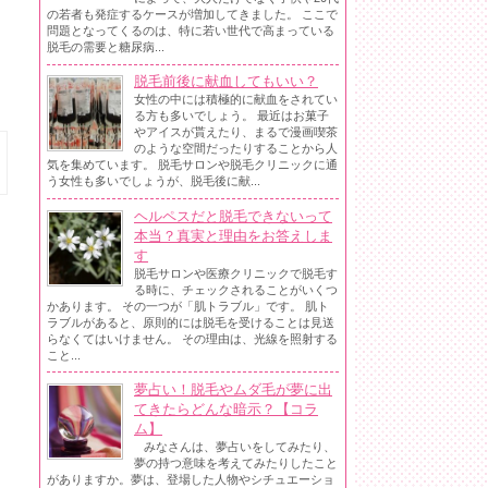
の若者も発症するケースが増加してきました。 ここで
問題となってくるのは、特に若い世代で高まっている
脱毛の需要と糖尿病...
脱毛前後に献血してもいい？
女性の中には積極的に献血をされてい
る方も多いでしょう。 最近はお菓子
やアイスが貰えたり、まるで漫画喫茶
のような空間だったりすることから人
気を集めています。 脱毛サロンや脱毛クリニックに通
う女性も多いでしょうが、脱毛後に献...
ヘルペスだと脱毛できないって
本当？真実と理由をお答えしま
す
脱毛サロンや医療クリニックで脱毛す
る時に、チェックされることがいくつ
かあります。 その一つが「肌トラブル」です。 肌ト
ラブルがあると、原則的には脱毛を受けることは見送
らなくてはいけません。 その理由は、光線を照射する
こと...
夢占い！脱毛やムダ毛が夢に出
てきたらどんな暗示？【コラ
ム】
みなさんは、夢占いをしてみたり、
夢の持つ意味を考えてみたりしたこと
がありますか。夢は、登場した人物やシチュエーショ