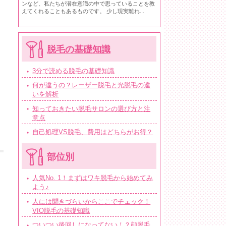
ンなど、私たちが潜在意識の中で思っていることを教
えてくれることもあるものです。 少し現実離れ...
脱毛の基礎知識
3分で読める脱毛の基礎知識
何が違うの？レーザー脱毛と光脱毛の違
いを解析
知っておきたい脱毛サロンの選び方と注
意点
自己処理VS脱毛、費用はどちらがお得？
部位別
人気No. 1！まずはワキ脱毛から始めてみ
よう♪
人には聞きづらいからここでチェック！
VIO脱毛の基礎知識
ついつい後回しになってない！？顔脱毛