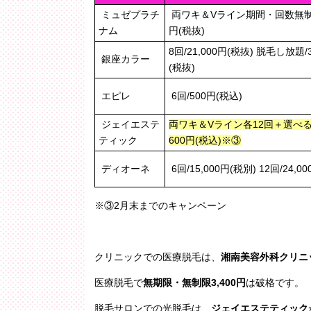
ミュゼプラチ
両ワキ＆Vライン期間・回数無制限 
ナム
円(税抜)
8回/21,000円(税抜) 脱毛し放題/3
銀座カラー
(税抜)
エピレ
6回/500円(税込)
ジェイエステ
両ワキ＆Vライン各12回＋選べ
ティック
600円(税込)※③
ディオーネ
6回/15,000円(税別) 12回/24,0
※③2月末までのキャンペーン
クリニックでの医療脱毛は、
湘南美容外科クリニ
医療脱毛で
無期限・無制限3,400円
は破格です。
脱毛サロンでの光脱毛は、
ジェイエステティック