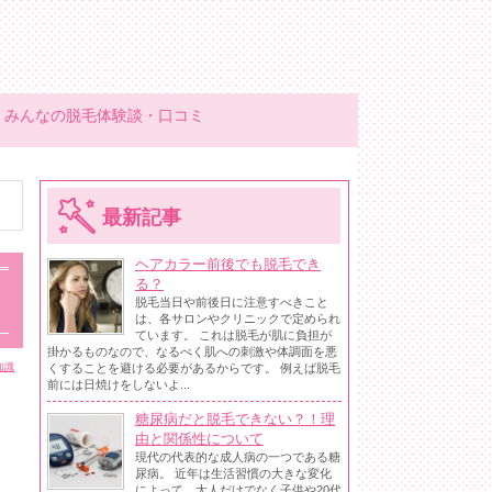
みんなの脱毛体験談・口コミ
最新記事
ヘアカラー前後でも脱毛でき
る？
脱毛当日や前後日に注意すべきこと
は、各サロンやクリニックで定められ
ています。 これは脱毛が肌に負担が
掛かるものなので、なるべく肌への刺激や体調面を悪
くすることを避ける必要があるからです。 例えば脱毛
知識
前には日焼けをしないよ...
糖尿病だと脱毛できない？！理
由と関係性について
現代の代表的な成人病の一つである糖
尿病。 近年は生活習慣の大きな変化
によって、大人だけでなく子供や20代