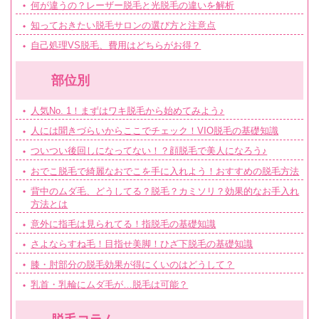
何が違うの？レーザー脱毛と光脱毛の違いを解析
知っておきたい脱毛サロンの選び方と注意点
自己処理VS脱毛、費用はどちらがお得？
部位別
人気No. 1！まずはワキ脱毛から始めてみよう♪
人には聞きづらいからここでチェック！VIO脱毛の基礎知識
ついつい後回しになってない！？顔脱毛で美人になろう♪
おでこ脱毛で綺麗なおでこを手に入れよう！おすすめの脱毛方法
背中のムダ毛、どうしてる？脱毛？カミソリ？効果的なお手入れ
方法とは
意外に指毛は見られてる！指脱毛の基礎知識
さよならすね毛！目指せ美脚！ひざ下脱毛の基礎知識
膝・肘部分の脱毛効果が得にくいのはどうして？
乳首・乳輪にムダ毛が…脱毛は可能？