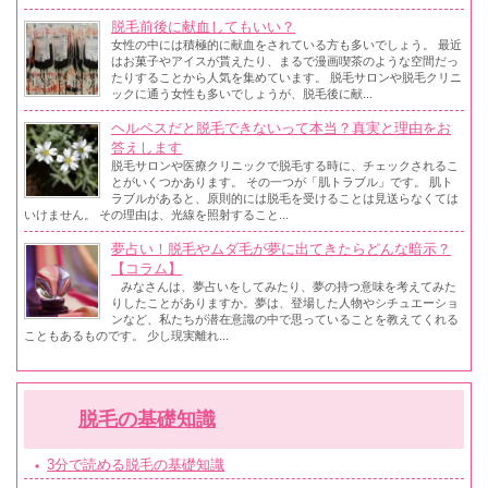
脱毛前後に献血してもいい？
女性の中には積極的に献血をされている方も多いでしょう。 最近
はお菓子やアイスが貰えたり、まるで漫画喫茶のような空間だっ
たりすることから人気を集めています。 脱毛サロンや脱毛クリニ
ックに通う女性も多いでしょうが、脱毛後に献...
ヘルペスだと脱毛できないって本当？真実と理由をお
答えします
脱毛サロンや医療クリニックで脱毛する時に、チェックされるこ
とがいくつかあります。 その一つが「肌トラブル」です。 肌ト
ラブルがあると、原則的には脱毛を受けることは見送らなくては
いけません。 その理由は、光線を照射すること...
夢占い！脱毛やムダ毛が夢に出てきたらどんな暗示？
【コラム】
みなさんは、夢占いをしてみたり、夢の持つ意味を考えてみた
りしたことがありますか。夢は、登場した人物やシチュエーショ
ンなど、私たちが潜在意識の中で思っていることを教えてくれる
こともあるものです。 少し現実離れ...
脱毛の基礎知識
3分で読める脱毛の基礎知識