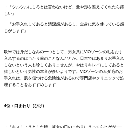
・「ツルツルにしろとは言わないけど、量や形を整えてくれたら嬉
しい」
・「お手入れしてあると清潔感があるし、全身に気を使っている感
じがします」
欧米では身だしなみの一つとして、男女共に
VIO
ゾーンの毛をお手
入れするのは当たり前のことなんだとか。日本ではあまりお手入れ
しないという人も珍しくありませんが、やはりキレイにしてあると
嬉しいという男性の本音が多いようです。
VIO
ゾーンのムダ毛のお
手入れは、肌を傷つける危険性があるので専門店やクリニックで処
理することをおすすめします！
4
位：口まわり（ひげ）
・「キスしようとした時、彼女の口のまわりにうっすらヒゲが･･･