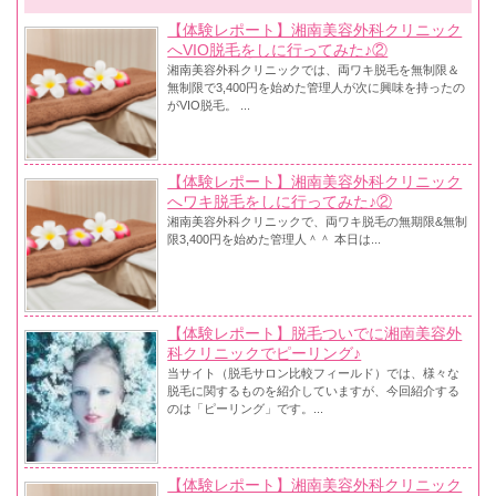
【体験レポート】湘南美容外科クリニック
へVIO脱毛をしに行ってみた♪②
湘南美容外科クリニックでは、両ワキ脱毛を無制限＆
無制限で3,400円を始めた管理人が次に興味を持ったの
がVIO脱毛。 ...
【体験レポート】湘南美容外科クリニック
へワキ脱毛をしに行ってみた♪②
湘南美容外科クリニックで、両ワキ脱毛の無期限&無制
限3,400円を始めた管理人＾＾ 本日は...
【体験レポート】脱毛ついでに湘南美容外
科クリニックでピーリング♪
当サイト（脱毛サロン比較フィールド）では、様々な
脱毛に関するものを紹介していますが、今回紹介する
のは「ピーリング」です。...
【体験レポート】湘南美容外科クリニック