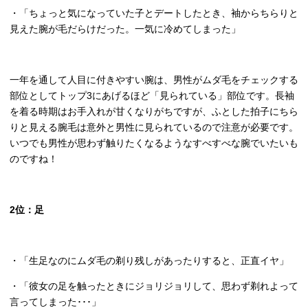
・「ちょっと気になっていた子とデートしたとき、袖からちらりと
見えた腕が毛だらけだった。一気に冷めてしまった」
一年を通して人目に付きやすい腕は、男性がムダ毛をチェックする
部位としてトップ
3
にあげるほど「見られている」部位です。長袖
を着る時期はお手入れが甘くなりがちですが、ふとした拍子にちら
りと見える腕毛は意外と男性に見られているので注意が必要です。
いつでも男性が思わず触りたくなるようなすべすべな腕でいたいも
のですね！
2
位：足
・「生足なのにムダ毛の剃り残しがあったりすると、正直イヤ」
・「彼女の足を触ったときにジョリジョリして、思わず剃れよって
言ってしまった･･･」