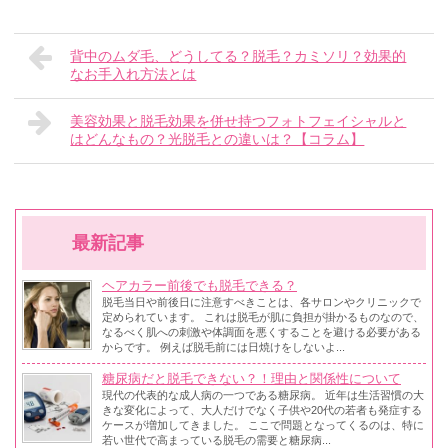
背中のムダ毛、どうしてる？脱毛？カミソリ？効果的
なお手入れ方法とは
美容効果と脱毛効果を併せ持つフォトフェイシャルと
はどんなもの？光脱毛との違いは？【コラム】
最新記事
ヘアカラー前後でも脱毛できる？
脱毛当日や前後日に注意すべきことは、各サロンやクリニックで
定められています。 これは脱毛が肌に負担が掛かるものなので、
なるべく肌への刺激や体調面を悪くすることを避ける必要がある
からです。 例えば脱毛前には日焼けをしないよ...
糖尿病だと脱毛できない？！理由と関係性について
現代の代表的な成人病の一つである糖尿病。 近年は生活習慣の大
きな変化によって、大人だけでなく子供や20代の若者も発症する
ケースが増加してきました。 ここで問題となってくるのは、特に
若い世代で高まっている脱毛の需要と糖尿病...