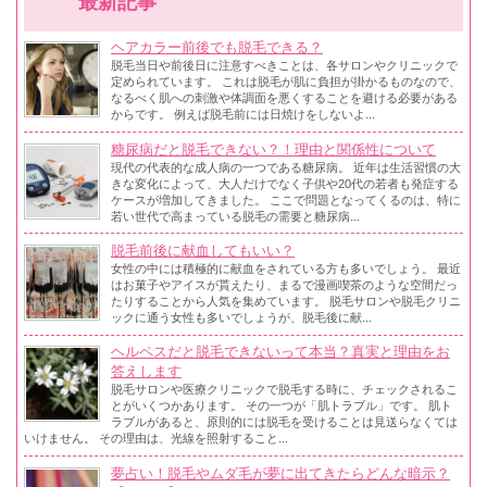
最新記事
ヘアカラー前後でも脱毛できる？
脱毛当日や前後日に注意すべきことは、各サロンやクリニックで
定められています。 これは脱毛が肌に負担が掛かるものなので、
なるべく肌への刺激や体調面を悪くすることを避ける必要がある
からです。 例えば脱毛前には日焼けをしないよ...
糖尿病だと脱毛できない？！理由と関係性について
現代の代表的な成人病の一つである糖尿病。 近年は生活習慣の大
きな変化によって、大人だけでなく子供や20代の若者も発症する
ケースが増加してきました。 ここで問題となってくるのは、特に
若い世代で高まっている脱毛の需要と糖尿病...
脱毛前後に献血してもいい？
女性の中には積極的に献血をされている方も多いでしょう。 最近
はお菓子やアイスが貰えたり、まるで漫画喫茶のような空間だっ
たりすることから人気を集めています。 脱毛サロンや脱毛クリニ
ックに通う女性も多いでしょうが、脱毛後に献...
ヘルペスだと脱毛できないって本当？真実と理由をお
答えします
脱毛サロンや医療クリニックで脱毛する時に、チェックされるこ
とがいくつかあります。 その一つが「肌トラブル」です。 肌ト
ラブルがあると、原則的には脱毛を受けることは見送らなくては
いけません。 その理由は、光線を照射すること...
夢占い！脱毛やムダ毛が夢に出てきたらどんな暗示？