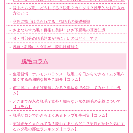
背中のムダ毛、どうしてる？脱毛？カミソリ？効果的なお手入れ
方法とは
意外に指毛は見られてる！指脱毛の基礎知識
さよならすね毛！目指せ美脚！ひざ下脱毛の基礎知識
膝・肘部分の脱毛効果が得にくいのはどうして？
乳首・乳輪にムダ毛が…脱毛は可能？
脱毛コラム
生活習慣・ホルモンバランス・脱毛…今日からできる！ムダ毛を
薄くする画期的な技をご紹介【コラム】
何回脱毛に通えば綺麗になる？部位別で検証してみた！【コラ
ム】
どこまでが永久脱毛？意外と知らない永久脱毛の定義について
【コラム】
脱毛サロンで起きるよくあるトラブル事例集【コラム】
実は細かく見られてる？脱毛するならどこ？男性が意外と気にす
るムダ毛の部位ランキング【コラム】