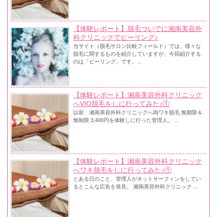
【体験レポート】脱毛ついでに湘南美容外
科クリニックでピーリング♪
当サイト（脱毛サロン比較フィールド）では、様々な
脱毛に関するものを紹介していますが、今回紹介する
のは「ピーリング」です。...
【体験レポート】湘南美容外科クリニック
へVIO脱毛をしに行ってみた♪①
以前、湘南美容外科クリニックへ両ワキ脱毛 無期限＆
無制限 3,400円を体験しに行った管理人。 ...
【体験レポート】湘南美容外科クリニック
へワキ脱毛をしに行ってみた♪①
とある日のこと、管理人がネットサーフィンをしてい
るとこんな広告を発見。 湘南美容外科クリニック ...