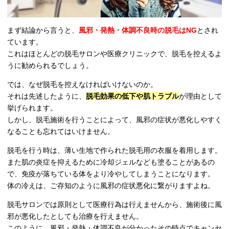
まず結論から言うと、
風邪・発熱・体調不良時の脱毛はNG
とされ
ています。
これはほとんどの脱毛サロンや医療クリニックで、脱毛を控えるよ
うに勧められるでしょう。
では、なぜ脱毛を控えなければいけないのか。
それは先述したように、
脱毛効果の低下や肌トラブル
が理由として
挙げられます。
しかし、脱毛施術を行うことによって、風邪の症状が悪化しやすく
なることも忘れてはいけません。
脱毛を行う時は、薄い生地で作られた脱毛用の衣服を着用します。
また肌の炎症を抑えるために冷却ジェルなども塗ることがあるの
で、免疫が落ちている体をより冷やしてしまうことになります。
体の冷えは、ご存知のように風邪の症状悪化に繋がりますよね。
脱毛サロンでは原則として医療行為は行えませんから、施術後に風
邪が悪化したとしても治療を行えません。
このように、風邪・発熱・体調不良が分かったその時点でキャンセ