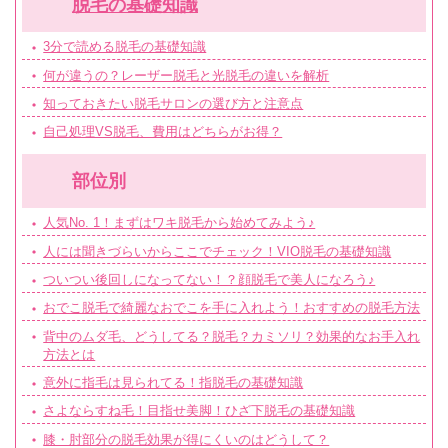
脱毛の基礎知識
3分で読める脱毛の基礎知識
何が違うの？レーザー脱毛と光脱毛の違いを解析
知っておきたい脱毛サロンの選び方と注意点
自己処理VS脱毛、費用はどちらがお得？
部位別
人気No. 1！まずはワキ脱毛から始めてみよう♪
人には聞きづらいからここでチェック！VIO脱毛の基礎知識
ついつい後回しになってない！？顔脱毛で美人になろう♪
おでこ脱毛で綺麗なおでこを手に入れよう！おすすめの脱毛方法
背中のムダ毛、どうしてる？脱毛？カミソリ？効果的なお手入れ
方法とは
意外に指毛は見られてる！指脱毛の基礎知識
さよならすね毛！目指せ美脚！ひざ下脱毛の基礎知識
膝・肘部分の脱毛効果が得にくいのはどうして？