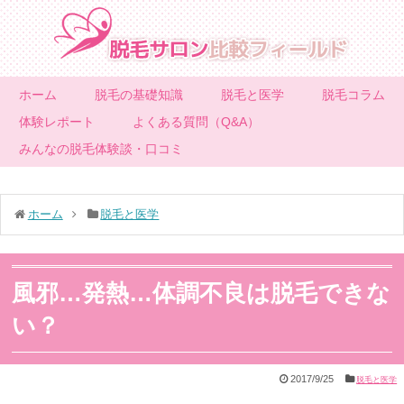
ホーム
脱毛の基礎知識
脱毛と医学
脱毛コラム
体験レポート
よくある質問（Q&A）
みんなの脱毛体験談・口コミ
ホーム
脱毛と医学
風邪…発熱…体調不良は脱毛できな
い？
2017/9/25
脱毛と医学