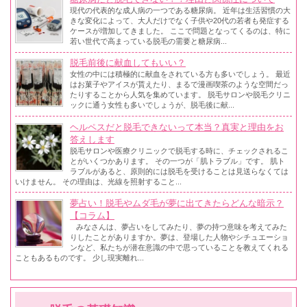
現代の代表的な成人病の一つである糖尿病。 近年は生活習慣の大
きな変化によって、大人だけでなく子供や20代の若者も発症する
ケースが増加してきました。 ここで問題となってくるのは、特に
若い世代で高まっている脱毛の需要と糖尿病...
脱毛前後に献血してもいい？
女性の中には積極的に献血をされている方も多いでしょう。 最近
はお菓子やアイスが貰えたり、まるで漫画喫茶のような空間だっ
たりすることから人気を集めています。 脱毛サロンや脱毛クリニ
ックに通う女性も多いでしょうが、脱毛後に献...
ヘルペスだと脱毛できないって本当？真実と理由をお
答えします
脱毛サロンや医療クリニックで脱毛する時に、チェックされるこ
とがいくつかあります。 その一つが「肌トラブル」です。 肌ト
ラブルがあると、原則的には脱毛を受けることは見送らなくては
いけません。 その理由は、光線を照射すること...
夢占い！脱毛やムダ毛が夢に出てきたらどんな暗示？
【コラム】
みなさんは、夢占いをしてみたり、夢の持つ意味を考えてみた
りしたことがありますか。夢は、登場した人物やシチュエーショ
ンなど、私たちが潜在意識の中で思っていることを教えてくれる
こともあるものです。 少し現実離れ...