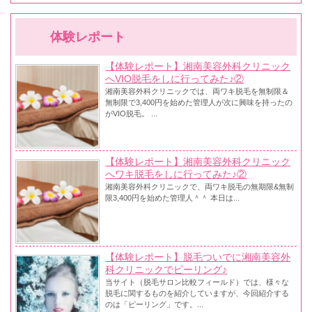
体験レポート
【体験レポート】湘南美容外科クリニック
へVIO脱毛をしに行ってみた♪②
湘南美容外科クリニックでは、両ワキ脱毛を無制限＆
無制限で3,400円を始めた管理人が次に興味を持ったの
がVIO脱毛。 ...
【体験レポート】湘南美容外科クリニック
へワキ脱毛をしに行ってみた♪②
湘南美容外科クリニックで、両ワキ脱毛の無期限&無制
限3,400円を始めた管理人＾＾ 本日は...
【体験レポート】脱毛ついでに湘南美容外
科クリニックでピーリング♪
当サイト（脱毛サロン比較フィールド）では、様々な
脱毛に関するものを紹介していますが、今回紹介する
のは「ピーリング」です。...