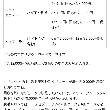
4〜7回/1回あたり4,000円
ジェイエス
ひざ下〜足首
8〜16回/1回あたり3,900円
テティック
17〜39回/1回あたり3,800円 (税
抜き)
ひざ下(ひざ
6回/42,000円 12回/72,000円(税
ディオーネ
含む)
抜)
※③公式アプリダウンロードで50%オフ
※④12,000円(税込)以上お支払いの場合のみ対象の特典。
クリニックでは、渋谷美容外科クリニックが8回で40,000円(税別)
とお得ですね。
回数を気にせずしっかり脱毛したい方には、アリシアクリニックの
脱毛し放題が79,000円で一番お得かと思います。
脱毛サロンでは、ミュゼプラチナムの4回コースと6回コースが公
式アプリダウンロードで半額になる上に、両ワキ＋Vラインの無期