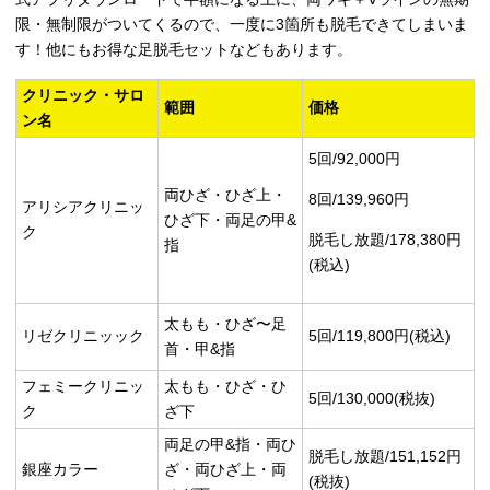
限・無制限がついてくるので、一度に3箇所も脱毛できてしまいま
す！他にもお得な足脱毛セットなどもあります。
クリニック・サロ
範囲
価格
ン名
5回/92,000円
両ひざ・ひざ上・
8回/139,960円
アリシアクリニッ
ひざ下・両足の甲&
ク
脱毛し放題/178,380円
指
(税込)
太もも・ひざ〜足
リゼクリニッック
5回/119,800円(税込)
首・甲&指
フェミークリニッ
太もも・ひざ・ひ
5回/130,000(税抜)
ク
ざ下
両足の甲&指・両ひ
脱毛し放題/151,152円
銀座カラー
ざ・両ひざ上・両
(税抜)