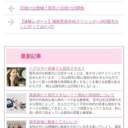
日焼けは禁物？脱毛と日焼けの関係
【体験レポート】湘南美容外科クリニックへVIO脱毛を
しに行ってみた♪①
最新記事
ヘアカラー前後でも脱毛できる？
脱毛当日や前後日に注意すべきことは、各サロンやクリニックで
定められています。 これは脱毛が肌に負担が掛かるものなので、
なるべく肌への刺激や体調面を悪くすることを避ける必要がある
からです。 例えば脱毛前には日焼けをしないよ...
糖尿病だと脱毛できない？！理由と関係性について
現代の代表的な成人病の一つである糖尿病。 近年は生活習慣の大
きな変化によって、大人だけでなく子供や20代の若者も発症する
ケースが増加してきました。 ここで問題となってくるのは、特に
若い世代で高まっている脱毛の需要と糖尿病...
脱毛前後に献血してもいい？
女性の中には積極的に献血をされている方も多いでしょう。 最近