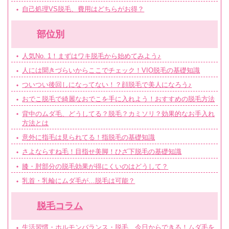
自己処理VS脱毛、費用はどちらがお得？
部位別
人気No. 1！まずはワキ脱毛から始めてみよう♪
人には聞きづらいからここでチェック！VIO脱毛の基礎知識
ついつい後回しになってない！？顔脱毛で美人になろう♪
おでこ脱毛で綺麗なおでこを手に入れよう！おすすめの脱毛方法
背中のムダ毛、どうしてる？脱毛？カミソリ？効果的なお手入れ
方法とは
意外に指毛は見られてる！指脱毛の基礎知識
さよならすね毛！目指せ美脚！ひざ下脱毛の基礎知識
膝・肘部分の脱毛効果が得にくいのはどうして？
乳首・乳輪にムダ毛が…脱毛は可能？
脱毛コラム
生活習慣・ホルモンバランス・脱毛…今日からできる！ムダ毛を