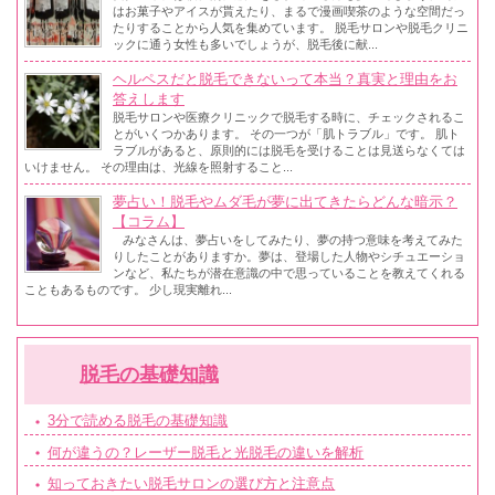
はお菓子やアイスが貰えたり、まるで漫画喫茶のような空間だっ
たりすることから人気を集めています。 脱毛サロンや脱毛クリニ
ックに通う女性も多いでしょうが、脱毛後に献...
ヘルペスだと脱毛できないって本当？真実と理由をお
答えします
脱毛サロンや医療クリニックで脱毛する時に、チェックされるこ
とがいくつかあります。 その一つが「肌トラブル」です。 肌ト
ラブルがあると、原則的には脱毛を受けることは見送らなくては
いけません。 その理由は、光線を照射すること...
夢占い！脱毛やムダ毛が夢に出てきたらどんな暗示？
【コラム】
みなさんは、夢占いをしてみたり、夢の持つ意味を考えてみた
りしたことがありますか。夢は、登場した人物やシチュエーショ
ンなど、私たちが潜在意識の中で思っていることを教えてくれる
こともあるものです。 少し現実離れ...
脱毛の基礎知識
3分で読める脱毛の基礎知識
何が違うの？レーザー脱毛と光脱毛の違いを解析
知っておきたい脱毛サロンの選び方と注意点