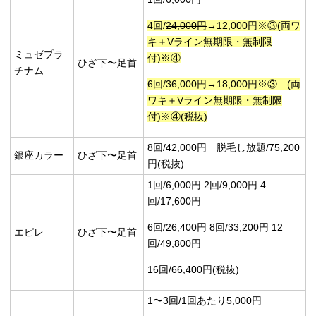
4回/
24,000円
→12,000円※③(両ワ
キ＋Vライン無期限・無制限
ミュゼプラ
付)※④
ひざ下〜足首
チナム
6回/
36,000円
→18,000円※③ (両
ワキ＋Vライン無期限・無制限
付)※④(税抜)
8回/42,000円 脱毛し放題/75,200
銀座カラー
ひざ下〜足首
円(税抜)
1回/6,000円 2回/9,000円 4
回/17,600円
6回/26,400円 8回/33,200円 12
エピレ
ひざ下〜足首
回/49,800円
16回/66,400円(税抜)
1〜3回/1回あたり5,000円