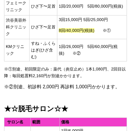
フェミーク
ひざ下〜足首
1回/20,000円 5回/80,000円(税抜)
リニック
3回15,000円 5回/25,000円
渋谷美容外
科クリニッ
ひざ下〜足首
8回/40,000円(税抜)
※①
ク
すね・ふくら
KMクリニ
1回/26,000円 5回/60,000円(税
はぎ(ひざ含
ック
抜) ※②
む)
※①別途、初回限定のみ：薬代（炎症止め）1本1,080円、2回目以
降：毎回処置料2,160円が別途かかります。
※②別途、初診料 2,000円 再診料 1,000円かかります。
★☆脱毛サロン☆★
サロン名
範囲
価格
1回/6,000円