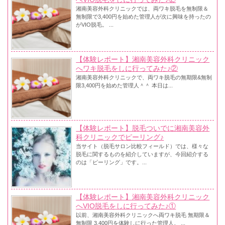
湘南美容外科クリニックでは、両ワキ脱毛を無制限＆
無制限で3,400円を始めた管理人が次に興味を持ったの
がVIO脱毛。 ...
【体験レポート】湘南美容外科クリニック
へワキ脱毛をしに行ってみた♪②
湘南美容外科クリニックで、両ワキ脱毛の無期限&無制
限3,400円を始めた管理人＾＾ 本日は...
【体験レポート】脱毛ついでに湘南美容外
科クリニックでピーリング♪
当サイト（脱毛サロン比較フィールド）では、様々な
脱毛に関するものを紹介していますが、今回紹介する
のは「ピーリング」です。...
【体験レポート】湘南美容外科クリニック
へVIO脱毛をしに行ってみた♪①
以前、湘南美容外科クリニックへ両ワキ脱毛 無期限＆
無制限 3,400円を体験しに行った管理人。 ...