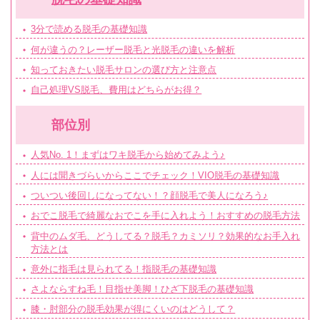
3分で読める脱毛の基礎知識
何が違うの？レーザー脱毛と光脱毛の違いを解析
知っておきたい脱毛サロンの選び方と注意点
自己処理VS脱毛、費用はどちらがお得？
部位別
人気No. 1！まずはワキ脱毛から始めてみよう♪
人には聞きづらいからここでチェック！VIO脱毛の基礎知識
ついつい後回しになってない！？顔脱毛で美人になろう♪
おでこ脱毛で綺麗なおでこを手に入れよう！おすすめの脱毛方法
背中のムダ毛、どうしてる？脱毛？カミソリ？効果的なお手入れ
方法とは
意外に指毛は見られてる！指脱毛の基礎知識
さよならすね毛！目指せ美脚！ひざ下脱毛の基礎知識
膝・肘部分の脱毛効果が得にくいのはどうして？