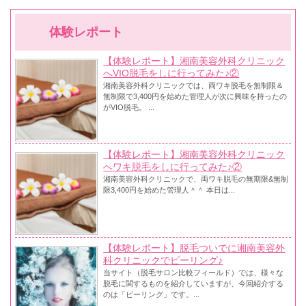
体験レポート
【体験レポート】湘南美容外科クリニック
へVIO脱毛をしに行ってみた♪②
湘南美容外科クリニックでは、両ワキ脱毛を無制限＆
無制限で3,400円を始めた管理人が次に興味を持ったの
がVIO脱毛。 ...
【体験レポート】湘南美容外科クリニック
へワキ脱毛をしに行ってみた♪②
湘南美容外科クリニックで、両ワキ脱毛の無期限&無制
限3,400円を始めた管理人＾＾ 本日は...
【体験レポート】脱毛ついでに湘南美容外
科クリニックでピーリング♪
当サイト（脱毛サロン比較フィールド）では、様々な
脱毛に関するものを紹介していますが、今回紹介する
のは「ピーリング」です。...