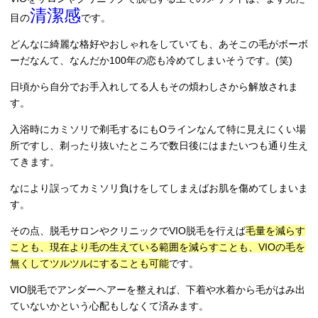
清潔感
目の
です。
どんなに綺麗な格好やおしゃれをしていても、あそこの毛がボーボ
ーだなんて、なんだか100年の恋も冷めてしまいそうです。(笑)
日頃から自分でお手入れしてる人もその煩わしさから解放されま
す。
入浴時にカミソリで剃毛するにもOラインなんて特に見えにくい場
所ですし、剃ったり抜いたところで数日後にはまたいつも通り生え
てきます。
なにより誤ってカミソリ負けをしてしまえばお肌を傷めてしまいま
す。
その点、脱毛サロンやクリニックでVIO脱毛を行えば
毛量を減らす
ことも、現在より毛の生えている範囲を減らすことも、VIOの毛を
無くしてツルツルにすることも可能
です。
VIO脱毛でアンダーヘアーを整えれば、下着や水着から毛がはみ出
ていないかという心配もしなくて済みます。