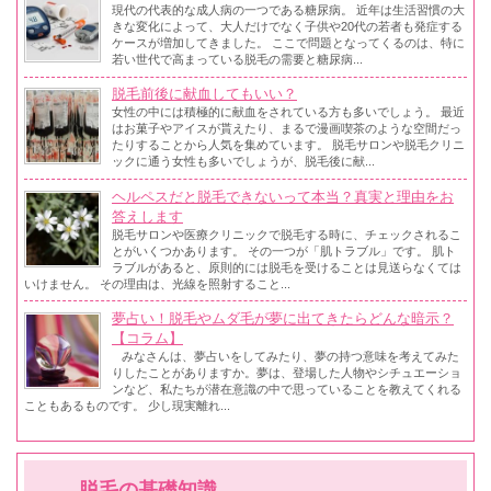
現代の代表的な成人病の一つである糖尿病。 近年は生活習慣の大
きな変化によって、大人だけでなく子供や20代の若者も発症する
ケースが増加してきました。 ここで問題となってくるのは、特に
若い世代で高まっている脱毛の需要と糖尿病...
脱毛前後に献血してもいい？
女性の中には積極的に献血をされている方も多いでしょう。 最近
はお菓子やアイスが貰えたり、まるで漫画喫茶のような空間だっ
たりすることから人気を集めています。 脱毛サロンや脱毛クリニ
ックに通う女性も多いでしょうが、脱毛後に献...
ヘルペスだと脱毛できないって本当？真実と理由をお
答えします
脱毛サロンや医療クリニックで脱毛する時に、チェックされるこ
とがいくつかあります。 その一つが「肌トラブル」です。 肌ト
ラブルがあると、原則的には脱毛を受けることは見送らなくては
いけません。 その理由は、光線を照射すること...
夢占い！脱毛やムダ毛が夢に出てきたらどんな暗示？
【コラム】
みなさんは、夢占いをしてみたり、夢の持つ意味を考えてみた
りしたことがありますか。夢は、登場した人物やシチュエーショ
ンなど、私たちが潜在意識の中で思っていることを教えてくれる
こともあるものです。 少し現実離れ...
脱毛の基礎知識