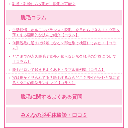
乳首・乳輪にムダ毛が…脱毛は可能？
脱毛コラム
生活習慣・ホルモンバランス・脱毛…今日からできる！ムダ毛を
薄くする画期的な技をご紹介【コラム】
何回脱毛に通えば綺麗になる？部位別で検証してみた！【コラ
ム】
どこまでが永久脱毛？意外と知らない永久脱毛の定義について
【コラム】
脱毛サロンで起きるよくあるトラブル事例集【コラム】
実は細かく見られてる？脱毛するならどこ？男性が意外と気にす
るムダ毛の部位ランキング【コラム】
脱毛に関するよくある質問
みんなの脱毛体験談・口コミ