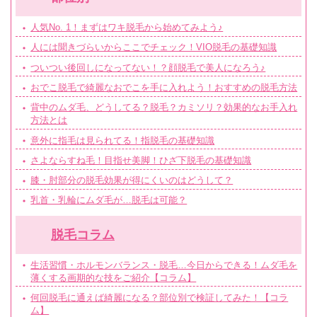
人気No. 1！まずはワキ脱毛から始めてみよう♪
人には聞きづらいからここでチェック！VIO脱毛の基礎知識
ついつい後回しになってない！？顔脱毛で美人になろう♪
おでこ脱毛で綺麗なおでこを手に入れよう！おすすめの脱毛方法
背中のムダ毛、どうしてる？脱毛？カミソリ？効果的なお手入れ
方法とは
意外に指毛は見られてる！指脱毛の基礎知識
さよならすね毛！目指せ美脚！ひざ下脱毛の基礎知識
膝・肘部分の脱毛効果が得にくいのはどうして？
乳首・乳輪にムダ毛が…脱毛は可能？
脱毛コラム
生活習慣・ホルモンバランス・脱毛…今日からできる！ムダ毛を
薄くする画期的な技をご紹介【コラム】
何回脱毛に通えば綺麗になる？部位別で検証してみた！【コラ
ム】