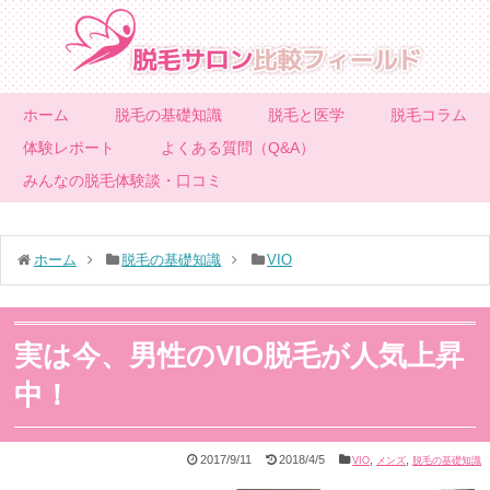
ホーム
脱毛の基礎知識
脱毛と医学
脱毛コラム
体験レポート
よくある質問（Q&A）
みんなの脱毛体験談・口コミ
ホーム
脱毛の基礎知識
VIO
実は今、男性のVIO脱毛が人気上昇
中！
2017/9/11
2018/4/5
,
,
VIO
メンズ
脱毛の基礎知識