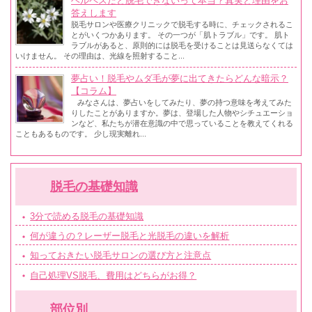
ヘルペスだと脱毛できないって本当？真実と理由をお
答えします
脱毛サロンや医療クリニックで脱毛する時に、チェックされるこ
とがいくつかあります。 その一つが「肌トラブル」です。 肌ト
ラブルがあると、原則的には脱毛を受けることは見送らなくては
いけません。 その理由は、光線を照射すること...
夢占い！脱毛やムダ毛が夢に出てきたらどんな暗示？
【コラム】
みなさんは、夢占いをしてみたり、夢の持つ意味を考えてみた
りしたことがありますか。夢は、登場した人物やシチュエーショ
ンなど、私たちが潜在意識の中で思っていることを教えてくれる
こともあるものです。 少し現実離れ...
脱毛の基礎知識
3分で読める脱毛の基礎知識
何が違うの？レーザー脱毛と光脱毛の違いを解析
知っておきたい脱毛サロンの選び方と注意点
自己処理VS脱毛、費用はどちらがお得？
部位別