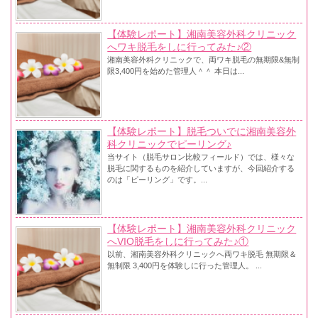
【体験レポート】湘南美容外科クリニック
へワキ脱毛をしに行ってみた♪②
湘南美容外科クリニックで、両ワキ脱毛の無期限&無制
限3,400円を始めた管理人＾＾ 本日は...
【体験レポート】脱毛ついでに湘南美容外
科クリニックでピーリング♪
当サイト（脱毛サロン比較フィールド）では、様々な
脱毛に関するものを紹介していますが、今回紹介する
のは「ピーリング」です。...
【体験レポート】湘南美容外科クリニック
へVIO脱毛をしに行ってみた♪①
以前、湘南美容外科クリニックへ両ワキ脱毛 無期限＆
無制限 3,400円を体験しに行った管理人。 ...