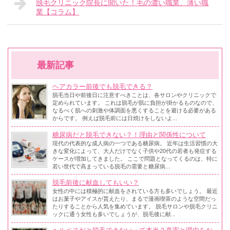
脱毛クリニック院長に聞いた！毛の濃い職業、薄い職
業【コラム】
最新記事
ヘアカラー前後でも脱毛できる？
脱毛当日や前後日に注意すべきことは、各サロンやクリニックで
定められています。 これは脱毛が肌に負担が掛かるものなので、
なるべく肌への刺激や体調面を悪くすることを避ける必要がある
からです。 例えば脱毛前には日焼けをしないよ...
糖尿病だと脱毛できない？！理由と関係性について
現代の代表的な成人病の一つである糖尿病。 近年は生活習慣の大
きな変化によって、大人だけでなく子供や20代の若者も発症する
ケースが増加してきました。 ここで問題となってくるのは、特に
若い世代で高まっている脱毛の需要と糖尿病...
脱毛前後に献血してもいい？
女性の中には積極的に献血をされている方も多いでしょう。 最近
はお菓子やアイスが貰えたり、まるで漫画喫茶のような空間だっ
たりすることから人気を集めています。 脱毛サロンや脱毛クリニ
ックに通う女性も多いでしょうが、脱毛後に献...