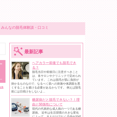
みんなの脱毛体験談・口コミ
最新記事
ヘアカラー前後でも脱毛でき
る？
脱毛当日や前後日に注意すべきこと
は、各サロンやクリニックで定められ
ています。 これは脱毛が肌に負担が
掛かるものなので、なるべく肌への刺激や体調面を悪
くすることを避ける必要があるからです。 例えば脱毛
知識
前には日焼けをしないよ...
糖尿病だと脱毛できない？！理
由と関係性について
現代の代表的な成人病の一つである糖
尿病。 近年は生活習慣の大きな変化
によって、大人だけでなく子供や20代