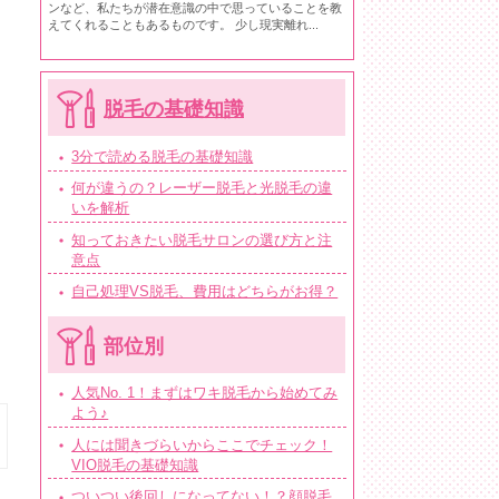
ンなど、私たちが潜在意識の中で思っていることを教
えてくれることもあるものです。 少し現実離れ...
脱毛の基礎知識
3分で読める脱毛の基礎知識
何が違うの？レーザー脱毛と光脱毛の違
いを解析
知っておきたい脱毛サロンの選び方と注
意点
自己処理VS脱毛、費用はどちらがお得？
部位別
人気No. 1！まずはワキ脱毛から始めてみ
よう♪
人には聞きづらいからここでチェック！
VIO脱毛の基礎知識
ついつい後回しになってない！？顔脱毛