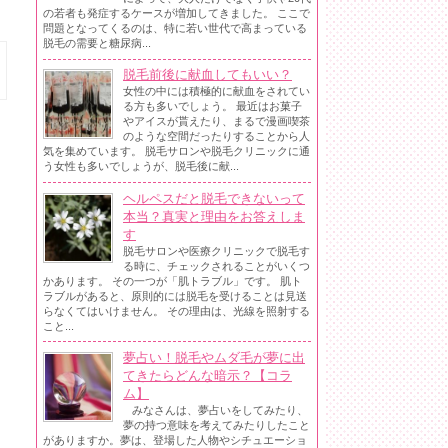
の若者も発症するケースが増加してきました。 ここで
問題となってくるのは、特に若い世代で高まっている
脱毛の需要と糖尿病...
脱毛前後に献血してもいい？
女性の中には積極的に献血をされてい
る方も多いでしょう。 最近はお菓子
やアイスが貰えたり、まるで漫画喫茶
のような空間だったりすることから人
気を集めています。 脱毛サロンや脱毛クリニックに通
う女性も多いでしょうが、脱毛後に献...
ヘルペスだと脱毛できないって
本当？真実と理由をお答えしま
す
脱毛サロンや医療クリニックで脱毛す
る時に、チェックされることがいくつ
かあります。 その一つが「肌トラブル」です。 肌ト
ラブルがあると、原則的には脱毛を受けることは見送
らなくてはいけません。 その理由は、光線を照射する
こと...
夢占い！脱毛やムダ毛が夢に出
てきたらどんな暗示？【コラ
ム】
みなさんは、夢占いをしてみたり、
夢の持つ意味を考えてみたりしたこと
がありますか。夢は、登場した人物やシチュエーショ