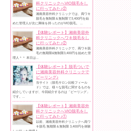
科クリニックへVIO脱毛をし
に行ってみた♪②
湘南美容外科クリニックでは、両ワキ
脱毛を無制限＆無制限で3,400円を始
めた管理人が次に興味を持ったのがVIO脱毛。 ...
【体験レポート】湘南美容外
科クリニックへワキ脱毛をし
に行ってみた♪②
湘南美容外科クリニックで、両ワキ脱
毛の無期限&無制限3,400円を始めた管
理人＾＾ 本日は...
【体験レポート】脱毛ついで
に湘南美容外科クリニックで
ピーリング♪
当サイト（脱毛サロン比較フィール
ド）では、様々な脱毛に関するものを
紹介していますが、今回紹介するのは「ピーリング」
です。...
【体験レポート】湘南美容外
科クリニックへVIO脱毛をし
に行ってみた♪①
以前、湘南美容外科クリニックへ両ワ
キ脱毛 無期限＆無制限 3,400円を体験