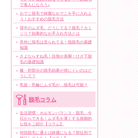
で美人になろう♪
おでこ脱毛で綺麗なおでこを手に入れよ
う！おすすめの脱毛方法
背中のムダ毛、どうしてる？脱毛？カミ
ソリ？効果的なお手入れ方法とは
意外に指毛は見られてる！指脱毛の基礎
知識
さよならすね毛！目指せ美脚！ひざ下脱
毛の基礎知識
膝・肘部分の脱毛効果が得にくいのはど
うして？
乳首・乳輪にムダ毛が…脱毛は可能？
脱毛コラム
生活習慣・ホルモンバランス・脱毛…今
日からできる！ムダ毛を薄くする画期的
な技をご紹介【コラム】
何回脱毛に通えば綺麗になる？部位別で