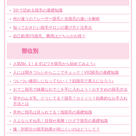
3分で読める脱毛の基礎知識
何が違うの？レーザー脱毛と光脱毛の違いを解析
知っておきたい脱毛サロンの選び方と注意点
自己処理VS脱毛、費用はどちらがお得？
部位別
人気No. 1！まずはワキ脱毛から始めてみよう♪
人には聞きづらいからここでチェック！VIO脱毛の基礎知識
ついつい後回しになってない！？顔脱毛で美人になろう♪
おでこ脱毛で綺麗なおでこを手に入れよう！おすすめの脱毛方法
背中のムダ毛、どうしてる？脱毛？カミソリ？効果的なお手入れ
方法とは
意外に指毛は見られてる！指脱毛の基礎知識
さよならすね毛！目指せ美脚！ひざ下脱毛の基礎知識
膝・肘部分の脱毛効果が得にくいのはどうして？