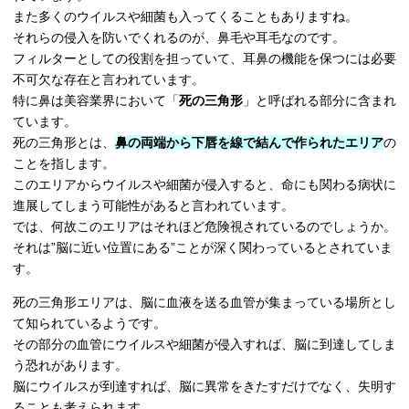
また多くのウイルスや細菌も入ってくることもありますね。
それらの侵入を防いでくれるのが、鼻毛や耳毛なのです。
フィルターとしての役割を担っていて、耳鼻の機能を保つには必要
不可欠な存在と言われています。
特に鼻は美容業界において「
死の三角形
」と呼ばれる部分に含まれ
ています。
死の三角形とは、
鼻の両端から下唇を線で結んで作られたエリア
の
ことを指します。
このエリアからウイルスや細菌が侵入すると、命にも関わる病状に
進展してしまう可能性があると言われています。
では、何故このエリアはそれほど危険視されているのでしょうか。
それは”脳に近い位置にある”ことが深く関わっているとされていま
す。
死の三角形エリアは、脳に血液を送る血管が集まっている場所とし
て知られているようです。
その部分の血管にウイルスや細菌が侵入すれば、脳に到達してしま
う恐れがあります。
脳にウイルスが到達すれば、脳に異常をきたすだけでなく、失明す
ることも考えられます。