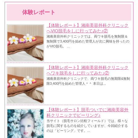
体験レポート
【体験レポート】湘南美容外科クリニック
へVIO脱毛をしに行ってみた♪②
湘南美容外科クリニックでは、両ワキ脱毛を無制限＆
無制限で3,400円を始めた管理人が次に興味を持ったの
がVIO脱毛。 ...
【体験レポート】湘南美容外科クリニック
へワキ脱毛をしに行ってみた♪②
湘南美容外科クリニックで、両ワキ脱毛の無期限&無制
限3,400円を始めた管理人＾＾ 本日は...
【体験レポート】脱毛ついでに湘南美容外
科クリニックでピーリング♪
当サイト（脱毛サロン比較フィールド）では、様々な
脱毛に関するものを紹介していますが、今回紹介する
のは「ピーリング」です。...