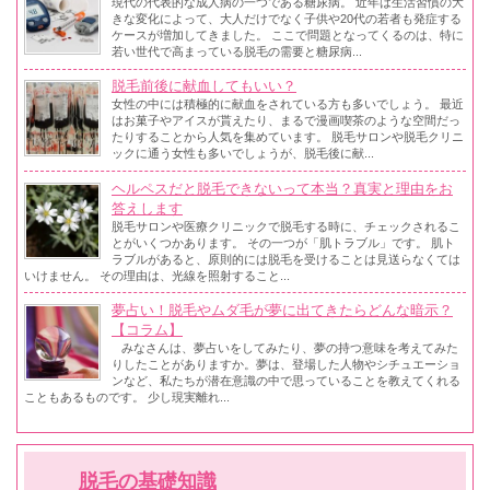
現代の代表的な成人病の一つである糖尿病。 近年は生活習慣の大
きな変化によって、大人だけでなく子供や20代の若者も発症する
ケースが増加してきました。 ここで問題となってくるのは、特に
若い世代で高まっている脱毛の需要と糖尿病...
脱毛前後に献血してもいい？
女性の中には積極的に献血をされている方も多いでしょう。 最近
はお菓子やアイスが貰えたり、まるで漫画喫茶のような空間だっ
たりすることから人気を集めています。 脱毛サロンや脱毛クリニ
ックに通う女性も多いでしょうが、脱毛後に献...
ヘルペスだと脱毛できないって本当？真実と理由をお
答えします
脱毛サロンや医療クリニックで脱毛する時に、チェックされるこ
とがいくつかあります。 その一つが「肌トラブル」です。 肌ト
ラブルがあると、原則的には脱毛を受けることは見送らなくては
いけません。 その理由は、光線を照射すること...
夢占い！脱毛やムダ毛が夢に出てきたらどんな暗示？
【コラム】
みなさんは、夢占いをしてみたり、夢の持つ意味を考えてみた
りしたことがありますか。夢は、登場した人物やシチュエーショ
ンなど、私たちが潜在意識の中で思っていることを教えてくれる
こともあるものです。 少し現実離れ...
脱毛の基礎知識