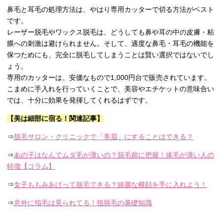
鼻毛と耳毛の処理方法は、やはり専用カッターで切る方法がベスト
です。
レーザー脱毛やワックス脱毛は、どうしても鼻や耳の中の皮膚・粘
膜への刺激は避けられません。そして、適度な鼻毛・耳毛の機能を
保つためにも、完全に脱毛してしまうことは賢い選択ではないでし
ょう。
専用のカッターは、安価なもので1,000円台で販売されています。
こまめに手入れを行っていくことで、美容やエチケットの意味合い
では、十分に効果を発揮してくれるはずです。
【美は細部に宿る！関連記事】
⇒
脱毛サロン・クリニックで「美眉」にすることはできる？
⇒
あの子はなんでムダ毛が薄いの？脱毛前に把握！体毛が薄い人の
特徴【コラム】
⇒
女子ももみあげって脱毛できる？綺麗な横顔を手に入れよう！
⇒
意外に指毛は見られてる！指脱毛の基礎知識